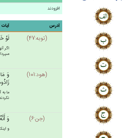
افزودند
آدرس
آیات
(توبه:47)
لَوْ خَر
اگر آن
مى‏پرد
(هود:101)
وَ مَا 
زَادُوه
ما به 
نكردند 
(جن:6)
وَ أَنَّ
و اينك