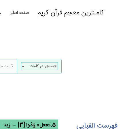
کاملترین معجم قرآن کریم
صفحه اصلی
ر
فهرست الفبایی
5.«فعل» زَادُوا [3] ← زید