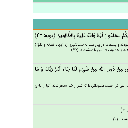
يكُم‌ْ سَمَّاعُون‌َ لَهُم‌ْ وَالله‌ُ عَلِيم‌ٌ بِالظَّالِمِين‌َ (توبه: 47)
دند و بسرعت در بين شما به فتنه‏انگيزى (و ايجاد تفرقه و نفاق)
و خداوند، ظالمان را مى‏شناسد. (47)
ون‌َ مِنْ‌ دُون‌ِ الله‌ِ مِنْ‌ شَي‌ْءٍ لَمَّا جَاءَ أَمْرُ رَبِّك‌َ وَ مَا
ى فرا رسيد، معبودانى را كه غير از خدا مى‏خواندند، آنها را يارى
6)
ند! (6)