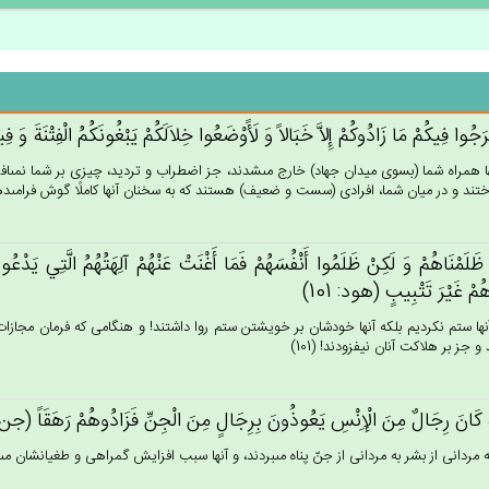
َجُوا فِيكُم‌ْ مَا زَادُوكُم‌ْ إِلاَّ خَبَالاً وَ لَأََوْضَعُوا خِلاَلَكُم‌ْ يَبْغُونَكُم‌ُ الْفِتْنَة‌َ وَ فِ
ها همراه شما (بسوى ميدان جهاد) خارج مى‏شدند، جز اضطراب و ترديد، چيزى بر شما نمى‏افزو
اختند و در ميان شما، افرادى (سست و ضعيف) هستند كه به سخنان آنها كاملًا گوش فرامى‏دهند 
ظَلَمْنَاهُم‌ْ وَ لَكِنْ‌ ظَلَمُوا أَنْفُسَهُم‌ْ فَمَا أَغْنَت‌ْ عَنْهُم‌ْ آلِهَتُهُم‌ُ الَّتِي‌ يَدْعُ
ُم‌ْ غَيْرَ تَتْبِيب‌ٍ (هود: 101)
آنها ستم نكرديم بلكه آنها خودشان بر خويشتن ستم روا داشتند! و هنگامى كه فرمان مجازات اله
و جز بر هلاكت آنان نيفزودند! (101)
ه‌ُ كَان‌َ رِجَال‌ٌ مِن‌َ الْإِنْس‌ِ يَعُوذُون‌َ بِرِجَال‌ٍ مِن‌َ الْجِن‌ِّ فَزَادُوهُم‌ْ رَهَقَاً (جن: 
ه مردانى از بشر به مردانى از جنّ پناه مى‏بردند، و آنها سبب افزايش گمراهى و طغيانشان مى‏شد