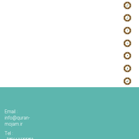
Email :
info@quran-
mojam.ir
Tel :