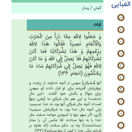
الفبایی
گمان / پندار
آیات
وَ جَعَلُوا لِالله‌ِ مِمَّا ذَرَأَ مِن‌َ الْحَرْث‌ِ
وَالْأَنْعَام‌ِ نَصِيبَاً فَقَالُوا هَذَا لِالله‌ِ
بِزَعْمِهِم‌ْ وَ هَذَا لِشُرَكَائِنَا فَمَا كَان‌َ
لِشُرَكَائِهِم‌ْ فَلاَ يَصِل‌ُ إِلَي‌ الله‌ِ وَ مَا كَان‌َ
لِالله‌ِ فَهُوَ يَصِل‌ُ إِلَي‌ شُرَكَائِهِم‌ْ سَاءَ مَا
يَحْكُمُون‌َ (انعام: 136)
آنها [مشركان‏] سهمى از آنچه خداوند از زراعت و
چهارپايان آفريده، براى او قرار دادند (و سهمى
براى بتها!) و بگمان خود گفتند: «اين مال
خداست! و اين هم مال شركاى ما [يعنى بتها]
است!» آنچه مال شركاى آنها بود، به خدا نمى‏رسيد
ولى آنچه مال خدا بود، به شركايشان مى‏رسيد!
(آرى، اگر سهم بتها با كمبودى مواجه مى‏شد، مال
خدا را به بتها مى‏دادند امّا عكس آن را مجاز
نمى‏دانستند!) چه بد حكم مى‏كنند (كه علاوه بر
شرك، حتّى خدا را كمتر از بتها مى‏دانند)! (136)