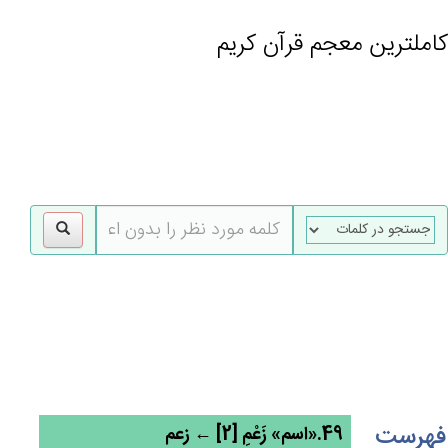
کاملترین معجم قرآن کریم
gle
tion
فهرست
49.«اسم» زَعْمِ [2] ← زعم