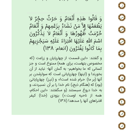
وَ قَالُوا هَذِه‌ِ أَنْعَام‌ٌ وَ حَرْث‌ٌ حِجْرٌ لاَ
يَطْعَمُهَا إِلاَّ مَنْ‌ نَشَاءُ بِزَعْمِهِم‌ْ وَ أَنْعَام‌ٌ
حُرِّمَت‌ْ ظُهُورُهَا وَ أَنْعَام‌ٌ لاَ يَذْكُرُون‌َ
اسْم‌َ الله‌ِ عَلَيْهَا افْتِرَاءً عَلَيْه‌ِ سَيَجْزِيهِمْ‌
بِمَا كَانُوا يَفْتَرُون‌َ (انعام: 138)
و گفتند: «اين قسمت از چهارپايان و زراعت (كه
مخصوص بتهاست، براى همه) ممنوع است و جز
كسانى كه ما بخواهيم- به گمان آنها- نبايد از آن
بخورند! و (اينها) چهارپايانى است كه سوارشدن بر
آنها (بر ما) حرام شده است!» و (نيز) چهارپايانى
(بود) كه (هنگام ذبح،) نام خدا را بر آن نمى‏بردند، و
به خدا دروغ مى‏بستند (و مى‏گفتند: «اين احكام،
همه از ناحيه اوست.») بزودى (خدا) كيفر
افتراهاى آنها را مى‏دهد! (138)