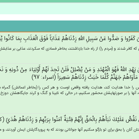
ن‌َ كَفَرُوا وَ صَدُّوا عَنْ‌ سَبِيل‌ِ الله‌ِ زِدْنَاهُم‌ْ عَذَابَاً فَوْق‌َ الْعَذَاب‌ِ بِمَا كَانُوا
ه كافر شدند و (مردم را) از راه خدا بازداشتند، بخاطر فسادى كه مى‏كردند، عذابى بر عذابشان مى‏ا
 يَهْدِ الله‌ُ فَهُوَ الْمُهْتَدِ وَ مَنْ‌ يُضْلِل‌ْ فَلَن‌ْ تَجِدَ لَهُم‌ْ أَوْلِيَاءَ مِنْ‌ دُونِه‌ِ وَ ن
مَأْوَاهُم‌ْ جَهَنَّم‌ُ كُلَّمَا خَبَت‌ْ زِدْنَاهُم‌ْ سَعِيرَاً (اسراء: 97)
را خدا هدايت كند، هدايت يافته واقعى اوست و هر كس را (بخاطر اعمالش) گمراه ساز
 آنها را بر صورتهايشان محشور مى‏كنيم، در حالى كه نابينا و گنگ و كرند جايگاهشان دوزخ 
نَقُص‌ُّ عَلَيْك‌َ نَبَأَهُمْ‌ بِالْحَق‌ِّ إِنَّهُم‌ْ فِتْيَة‌ٌ آمَنُوا بِرَبِّهِم‌ْ وَ زِدْنَاهُم‌ْ هُدَي‌ً (
ان آنان را بحق براى تو بازگو مى‏كنيم آنها جوانانى بودند كه به پروردگارشان ايمان آوردند، و ما 