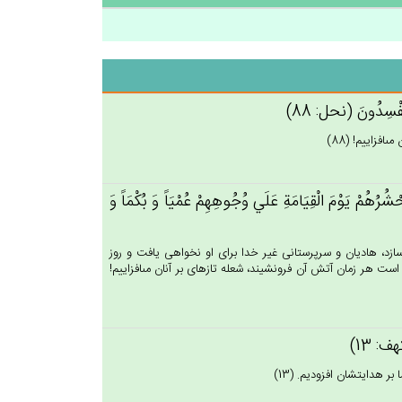
 يُفْسِدُون‌َ (نحل: 88)
فزاييم! (88)
َحْشُرُهُم‌ْ يَوْم‌َ الْقِيَامَة‌ِ عَلَي‌ وُجُوهِهِم‌ْ عُمْيَاً وَ بُكْمَاً وَ
د، هاديان و سرپرستانى غير خدا براى او نخواهى يافت و روز
است هر زمان آتش آن فرونشيند، شعله تازه‏اى بر آنان مى‏افزاييم!
كهف: 13)
بر هدايتشان افزوديم. (13)