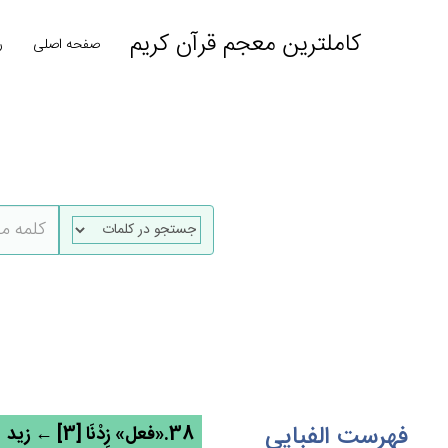
کاملترین معجم قرآن کریم
صفحه اصلی
ر
فهرست الفبایی
38.«فعل» زِدْنَا [3] ← زید