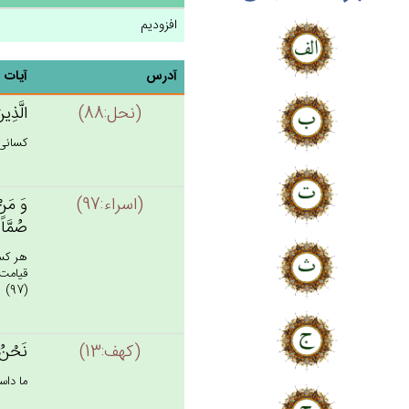
افزودیم
آدرس
آیات
(نحل:88)
الَّذِي
كسانى ك
(اسراء:97)
وَ مَنْ‌
صُمَّاً 
هر كس 
قيامت،
(97)
(كهف:13)
نَحْن‌ُ 
ما داست