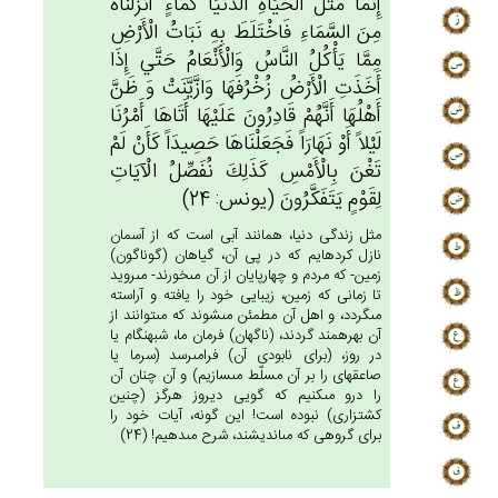
إِنَّمَا مَثَل‌ُ الْحَيَاة‌ِ الدُّنْيَا كَمَاءٍ أَنْزَلْنَاه‌ُ
مِن‌َ السَّمَاءِ فَاخْتَلَط‌َ بِه‌ِ نَبَات‌ُ الْأَرْض‌ِ
مِمَّا يَأْكُل‌ُ النَّاس‌ُ وَالْأَنْعَام‌ُ حَتَّي‌ إِذَا
أَخَذَت‌ِ الْأَرْض‌ُ زُخْرُفَهَا وَازَّيَّنَت‌ْ وَ ظَن‌َّ
أَهْلُهَا أَنَّهُم‌ْ قَادِرُون‌َ عَلَيْهَا أَتَاهَا أَمْرُنَا
لَيْلاً أَوْ نَهَارَاً فَجَعَلْنَاهَا حَصِيدَاً كَأَن‌ْ لَم‌ْ
تَغْن‌َ بِالْأَمْس‌ِ كَذَلِك‌َ نُفَصِّل‌ُ الْآيَات‌ِ
لِقَوْم‌ٍ يَتَفَكَّرُون‌َ (يونس: 24)
مثل زندگى دنيا، همانند آبى است كه از آسمان
نازل كرده‏ايم كه در پى آن، گياهان (گوناگون)
زمين- كه مردم و چهارپايان از آن مى‏خورند- مى‏رويد
تا زمانى كه زمين، زيبايى خود را يافته و آراسته
مى‏گردد، و اهل آن مطمئن مى‏شوند كه مى‏توانند از
آن بهره‏مند گردند، (ناگهان) فرمان ما، شب‏هنگام يا
در روز، (براى نابودى آن) فرامى‏رسد (سرما يا
صاعقه‏اى را بر آن مسلّط مى‏سازيم) و آن چنان آن
را درو مى‏كنيم كه گويى ديروز هرگز (چنين
كشتزارى) نبوده است! اين گونه، آيات خود را
براى گروهى كه مى‏انديشند، شرح مى‏دهيم! (24)