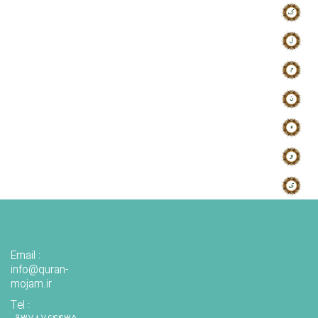
Email :
info@quran-
mojam.ir
Tel :