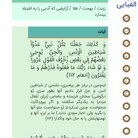
الفبایی
زینت / بهجت / طلا / آرايشى كه آدمى را به اشتباه
بيندازد
آیات
وَ كَذَلِك‌َ جَعَلْنَا لِكُل‌ِّ نَبِي‌ٍّ عَدُوَّاً
شَيَاطِين‌َ الْإِنْس‌ِ وَالْجِن‌ِّ يُوحِي‌
بَعْضُهُم‌ْ إِلَي‌ بَعْض‌ٍ زُخْرُف‌َ الْقَوْل‌ِ غُرُورَاً
وَ لَوْ شَاءَ رَبُّك‌َ مَا فَعَلُوه‌ُ فَذَرْهُم‌ْ وَ مَا
يَفْتَرُون‌َ (انعام: 112)
اينچنين در برابر هر پيامبرى، دشمنى از شياطين
انس و جنّ قرار داديم آنها بطور سرى (و
درگوشى) سخنان فريبنده و بى‏اساس (براى اغفال
مردم) به يكديگر مى‏گفتند و اگر پروردگارت
مى‏خواست، چنين نمى‏كردند (و مى‏توانست جلو آنها
را بگيرد ولى اجبار سودى ندارد.) بنا بر اين، آنها و
تهمتهايشان را به حال خود واگذار! (112)