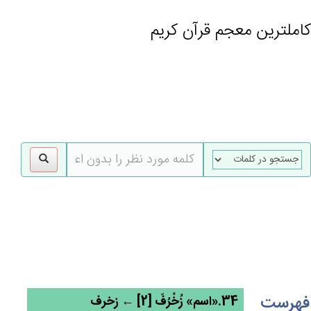
کاملترین معجم قرآن کریم
gle
tion
فهرست
34.«اسم» زُخْرُف‌َ [2] ← زخرف