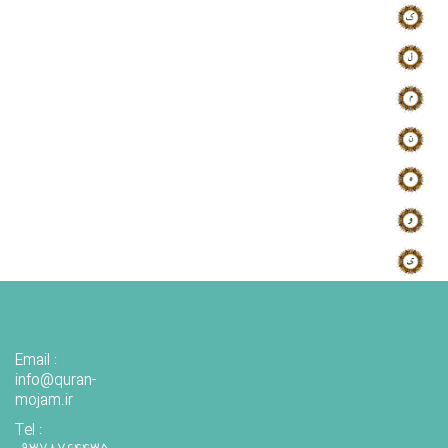
Email :
info@quran-
mojam.ir
Tel :