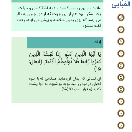
الفبایی
غلتيدن و روى زمين كشيدن / به لشكركشى و حركت
يك لشكر انبوه هم از اين جهت كه از دور چنين به نظر
مى ‏رسد كه روى زمين مى‏غلتند و پيش می ‏آيند، زحف
گفته مى‏شود
آیات
يَا أَيُّهَا الَّذِين‌َ آمَنُوا إِذَا لَقِيتُم‌ُ الَّذِين‌َ
كَفَرُوا زَحْفَاً فَلاَ تُوَلُّوهُم‌ُ الْأَدْبَارَ (انفال:
15)
اى كسانى كه ايمان آورده‏ايد! هنگامى كه با انبوه
كافران در ميدان نبرد رو به رو شويد، به آنها پشت
نكنيد (و فرار ننماييد)! (15)