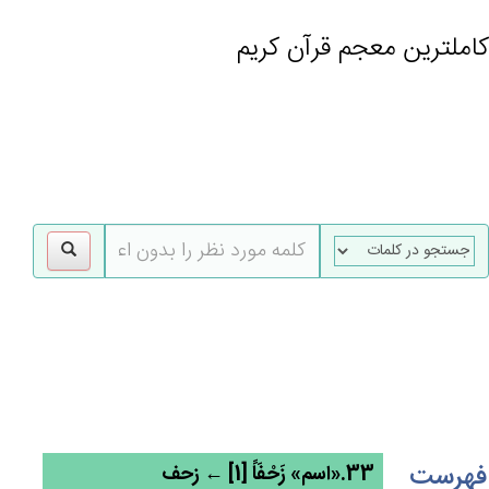
کاملترین معجم قرآن کریم
gle
tion
فهرست
33.«اسم» زَحْفَاً [1] ← زحف