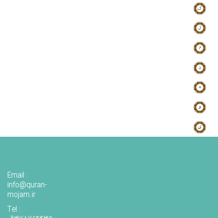
Email :
info@quran-
mojam.ir
Tel :