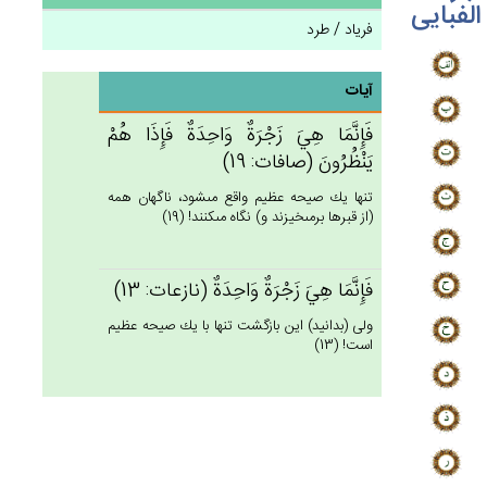
الفبایی
فریاد / طرد
آیات
فَإِنَّمَا هِي‌َ زَجْرَة‌ٌ وَاحِدَة‌ٌ فَإِذَا هُم‌ْ
يَنْظُرُون‌َ (صافات: 19)
تنها يك صيحه عظيم واقع مى‏شود، ناگهان همه
(از قبرها برمى‏خيزند و) نگاه مى‏كنند! (19)
فَإِنَّمَا هِي‌َ زَجْرَة‌ٌ وَاحِدَة‌ٌ (نازعات: 13)
ولى (بدانيد) اين بازگشت تنها با يك صيحه عظيم
است! (13)