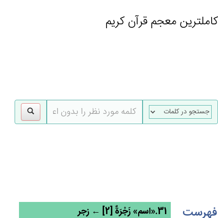
کاملترین معجم قرآن کریم
gle
tion
فهرست
31.«اسم» زَجْرَة‌ٌ [2] ← زجر