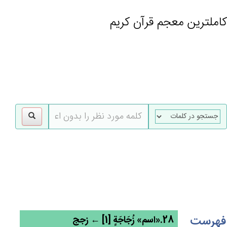
کاملترین معجم قرآن کریم
gle
tion
فهرست
28.«اسم» زُجَاجَة‌ٍ [1] ← زجج