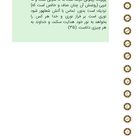
غربى (روغنش آن چنان صاف و خالص است كه)
نزديك است بدون تماس با آتش شعله‏ور شود
نورى است بر فراز نورى و خدا هر كس را
بخواهد به نور خود هدايت مى‏كند، و خداوند به
هر چيزى داناست. (35)