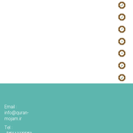
Email :
info@quran-
mojam.ir
Tel :