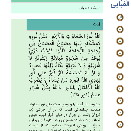
الفبایی
شیشه / حباب
آیات
الله‌ُ نُورُ السَّمَاوَات‌ِ وَالْأَرْض‌ِ مَثَل‌ُ نُورِه‌ِ
كَمِشْكَاة‌ٍ فِيهَا مِصْبَاح‌ٌ الْمِصْبَاح‌ُ فِي‌
زُجَاجَة‌ٍ الزُّجَاجَة‌ُ كَأَنَّهَا كَوْكَب‌ٌ دُرِّي‌ٌّ
يُوقَدُ مِنْ‌ شَجَرَة‌ٍ مُبَارَكَة‌ٍ زَيْتُونَة‌ٍ لاَ
شَرْقِيِّة‌ٍ وَ لاَ غَرْبِيَّة‌ٍ يَكَادُ زَيْتُهَا يُضِي‌ءُ
وَ لَوْ لَم‌ْ تَمْسَسْه‌ُ نَارٌ نُورٌ عَلَي‌ نُورٍ
يَهْدِي‌ الله‌ُ لِنُورِه‌ِ مَنْ‌ يَشَاءُ وَ يَضْرِب‌ُ
الله‌ُ الْأَمْثَال‌َ لِلنَّاس‌ِ وَالله‌ُ بِكُل‌ِّ شَي‌ْءٍ
عَلِيم‌ٌ (نور: 35)
خداوند نور آسمانها و زمين است مثل نور خداوند
همانند چراغدانى است كه در آن چراغى (پر
فروغ) باشد، آن چراغ در حبابى قرار گيرد، حبابى
شفاف و درخشنده همچون يك ستاره فروزان، اين
چراغ با روغنى افروخته مى‏شود كه از درخت
پربركت زيتونى گرفته شده كه نه شرقى است و نه