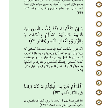
بر تو نازل كرديم، تا آنچه به سوى مردم نازل شده
است براى آنها روشن سازى و شايد انديشه كنند!
(44)
وَ إِنْ‌ يُكَذِّبُوك‌َ فَقَدْ كَذَّب‌َ الَّذِين‌َ مِنْ‌
قَبْلِهِم‌ْ جَاءَتْهُم‌ْ رُسُلُهُمْ‌ بِالْبَيِّنَات‌ِ وَ
بِالزُّبُرِ وَ بِالْكِتَاب‌ِ الْمُنِيرِ (فاطر: 25)
اگر تو را تكذيب كنند (عجيب نيست) كسانى كه
پيش از آنان بودند (نيز پيامبران خود را) تكذيب
كردند آنها با دلايل روشن و كتابهاى پند و موعظه و
كتب آسمانى روشنگر (مشتمل بر معارف و احكام)
به سراغ آنان آمدند (امّا كوردلان ايمان نياوردند).
(25)
أَكُفَّارُكُم‌ْ خَيْرٌ مِنْ‌ أُولَئِكُمْ‌ أَم‌ْ لَكُمْ‌ بَرَاءَة‌ٌ
فِي‌ الزُّبُرِ (قمر: 43)
آيا كفّار شما بهتر از آنانند يا براى شما امان‏نامه‏اى در
كتب آسمانى نازل شده است؟! (43)