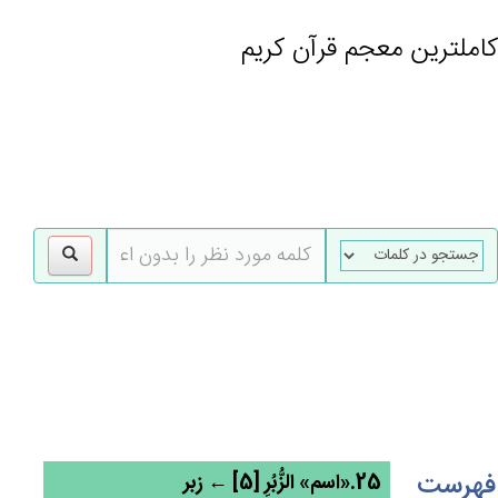
کاملترین معجم قرآن کریم
gle
tion
فهرست
25.«اسم» الزُّبُرِ [5] ← زبر