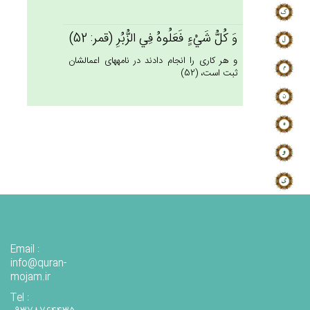
وَ كُل‌ُّ شَي‌ْءٍ فَعَلُوه‌ُ فِي‌ الزُّبُرِ (قمر: 52)
و هر كارى را انجام دادند در نامه‏هاى اعمالشان
ثبت است، (52)
Email :
info@quran-
mojam.ir
Tel :