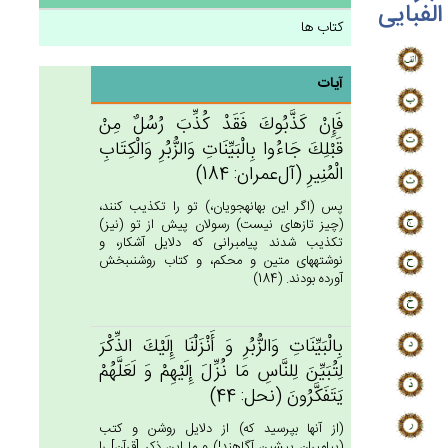
الفبایی
کتاب ها
آیات
فَإِنْ‌ كَذَّبُوك‌َ فَقَدْ كُذِّب‌َ رُسُل‌ٌ مِنْ‌
قَبْلِك‌َ جَاءُوا بِالْبَيِّنَات‌ِ وَالزُّبُرِ وَالْكِتَاب‌ِ
الْمُنِيرِ (آل‌عمران: 184)
پس (اگر اين بهانه‏جويان،) تو را تكذيب كنند،
(چيز تازه‏اى نيست) رسولان پيش از تو (نيز)
تكذيب شدند پيامبرانى كه دلايل آشكار، و
نوشته‏هاى متين و محكم، و كتاب روشنى‏بخش
آورده بودند. (184)
بِالْبَيِّنَات‌ِ وَالزُّبُرِ وَ أَنْزَلْنَا إِلَيْك‌َ الذِّكْرَ
لِتُبَيِّن‌َ لِلنَّاس‌ِ مَا نُزِّل‌َ إِلَيْهِم‌ْ وَ لَعَلَّهُم‌ْ
يَتَفَكَّرُون‌َ (نحل: 44)
(از آنها بپرسيد كه) از دلايل روشن و كتب
(پيامبران پيشين آگاهند!) و ما اين ذكر [قرآن‏] را