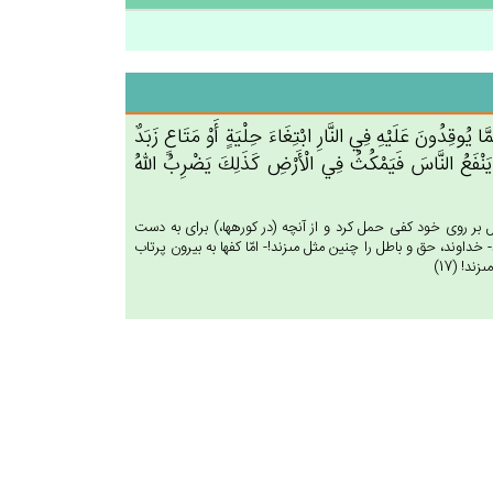
َا يُوقِدُون‌َ عَلَيْه‌ِ فِي‌ النَّارِ ابْتِغَاءَ حِلْيَة‌ٍ أَوْ مَتَاع‌ٍ زَبَدٌ
ا يَنْفَع‌ُ النَّاس‌َ فَيَمْكُث‌ُ فِي‌ الْأَرْض‌ِ كَذَلِك‌َ يَضْرِب‌ُ الله‌ُ
ل بر روى خود كفى حمل كرد و از آنچه (در كوره‏ها،) براى به دست
داوند، حق و باطل را چنين مثل مى‏زند!- امّا كفها به بيرون پرتاب
د! (17)