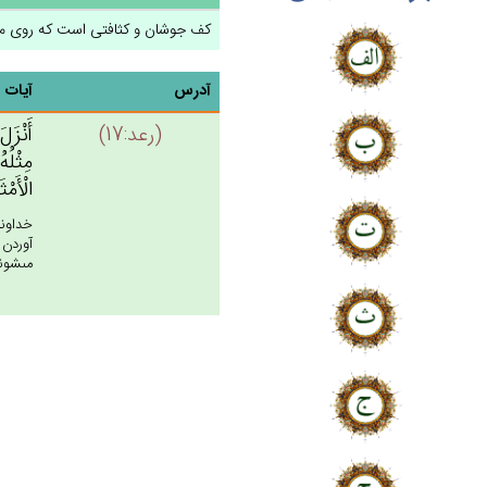
كف جوشان و كثافتى است كه روى ما
آدرس
آیات
(رعد:17)
أَنْزَل‌
مِثْلُه‌
الْأَمْث
خداوند
آوردن 
مى‏شوند