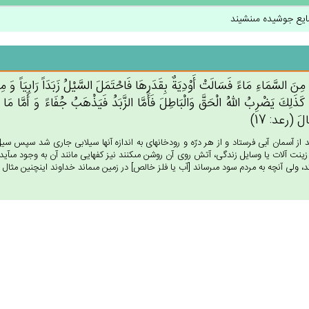
يع جوشيده مى‏نشيند
َ مِن‌َ السَّمَاءِ مَاءً فَسَالَت‌ْ أَوْدِيَة‌ٌ بِقَدَرِهَا فَاحْتَمَل‌َ السَّيْل‌ُ زَبَدَاً رَابِيَاً وَ مِمّ
ُ كَذَلِك‌َ يَضْرِب‌ُ الله‌ُ الْحَق‌َّ وَالْبَاطِل‌َ فَأَمَّا الزَّبَدُ فَيَذْهَب‌ُ جُفَاءً وَ أَمَّا مَ
َال‌َ (رعد: 17)
 از آسمان آبى فرستاد و از هر درّه و رودخانه‏اى به اندازه آنها سيلابى جارى شد سپس سي
زينت آلات يا وسايل زندگى، آتش روى آن روشن مى‏كنند نيز كفهايى مانند آن به وجود مى‏آيد- خ
، ولى آنچه به مردم سود مى‏رساند [آب يا فلز خالص‏] در زمين مى‏ماند خداوند اينچنين مثال مى‏زن