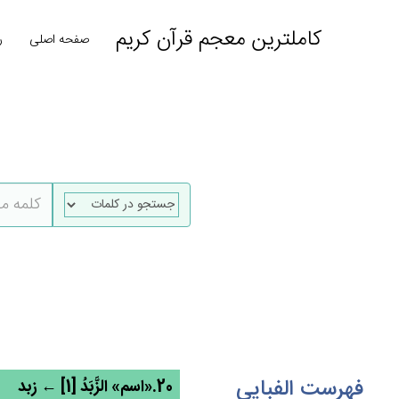
کاملترین معجم قرآن کریم
صفحه اصلی
ر
فهرست الفبایی
20.«اسم» الزَّبَدُ [1] ← زبد