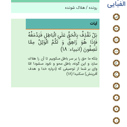
الفبایی
رونده / هلاک شونده
آیات
بَل‌ْ نَقْذِف‌ُ بِالْحَق‌ِّ عَلَي‌ الْبَاطِل‌ِ فَيَدْمَغُه‌ُ
فَإِذَا هُوَ زَاهِق‌ٌ وَ لَكُم‌ُ الْوَيْل‌ُ مِمَّا
تَصِفُون‌َ (انبياء: 18)
بلكه ما حق را بر سر باطل مى‏كوبيم تا آن را هلاك
سازد و اين گونه، باطل محو و نابود مى‏شود! امّا
واى بر شما از توصيفى كه (درباره خدا و هدف
آفرينش) مى‏كنيد! (18)