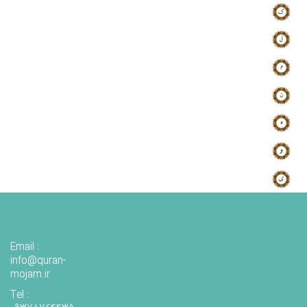
Email :
info@quran-
mojam.ir
Tel :