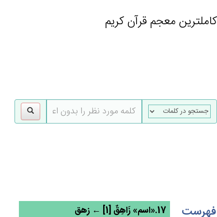
کاملترین معجم قرآن کریم
gle
tion
فهرست
17.«اسم» زَاهِق‌ٌ [1] ← زهق