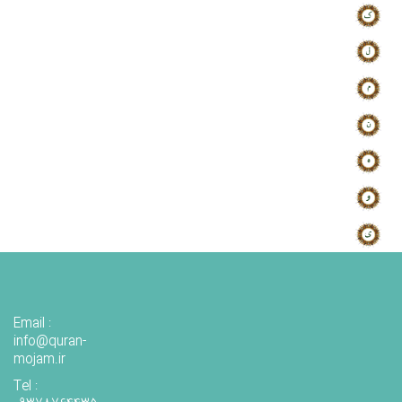
Email :
info@quran-
mojam.ir
Tel :