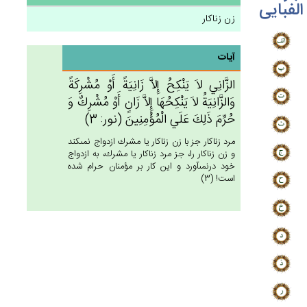
الفبایی
زن زناکار
آیات
الزَّانِي‌ لاَ يَنْكِح‌ُ إِلاَّ زَانِيَة‌ً أَوْ مُشْرِكَة‌ً
وَالزَّانِيَة‌ُ لاَ يَنْكِحُهَا إِلاَّ زَان‌ٍ أَوْ مُشْرِك‌ٌ وَ
حُرِّم‌َ ذَلِك‌َ عَلَي‌ الْمُؤْمِنِين‌َ (نور: 3)
مرد زناكار جز با زن زناكار يا مشرك ازدواج نمى‏كند
و زن زناكار را، جز مرد زناكار يا مشرك، به ازدواج
خود درنمى‏آورد و اين كار بر مؤمنان حرام شده
است! (3)