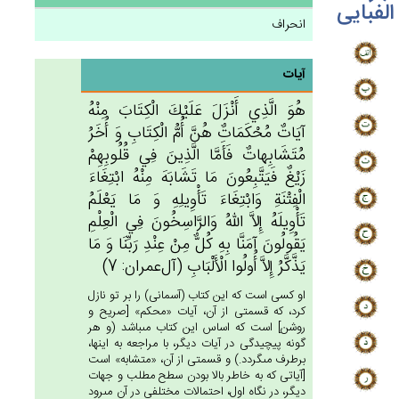
الفبایی
انحراف
آیات
هُوَ الَّذِي‌ أَنْزَل‌َ عَلَيْك‌َ الْكِتَاب‌َ مِنْه‌ُ
آيَات‌ٌ مُحْكَمَات‌ٌ هُن‌َّ أُم‌ُّ الْكِتَاب‌ِ وَ أُخَرُ
مُتَشَابِهات‌ٌ فَأَمَّا الَّذِين‌َ فِي‌ قُلُوبِهِم‌ْ
زَيْغ‌ٌ فَيَتَّبِعُون‌َ مَا تَشَابَه‌َ مِنْه‌ُ ابْتِغَاءَ
الْفِتْنَة‌ِ وَابْتِغَاءَ تَأْوِيلِه‌ِ وَ مَا يَعْلَم‌ُ
تَأْوِيلَه‌ُ إِلاَّ الله‌ُ وَالرَّاسِخُون‌َ فِي‌ الْعِلْم‌ِ
يَقُولُون‌َ آمَنَّا بِه‌ِ كُل‌ٌّ مِن‌ْ عِنْدِ رَبِّنَا وَ مَا
يَذَّكَّرُ إِلاَّ أُولُوا الْأَلْبَاب‌ِ (آل‌عمران: 7)
او كسى است كه اين كتاب (آسمانى) را بر تو نازل
كرد، كه قسمتى از آن، آيات «محكم» [صريح و
روشن‏] است كه اساس اين كتاب مى‏باشد (و هر
گونه پيچيدگى در آيات ديگر، با مراجعه به اينها،
برطرف مى‏گردد.) و قسمتى از آن، «متشابه» است
[آياتى كه به خاطر بالا بودن سطح مطلب و جهات
ديگر، در نگاه اول، احتمالات مختلفى در آن مى‏رود