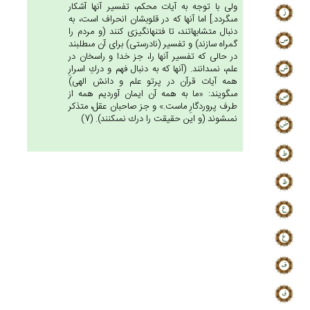
ولى با توجه به آيات محكم، تفسير آنها آشكار
مى‏گردد.] اما آنها كه در قلوبشان انحراف است، به
دنبال متشابهاتند، تا فتنه‏انگيزى كنند (و مردم را
گمراه سازند) و تفسير (نادرستى) براى آن مى‏طلبند
در حالى كه تفسير آنها را، جز خدا و راسخان در
علم، نمى‏دانند. (آنها كه به دنبال فهم و دركِ اسرارِ
همه آيات قرآن در پرتو علم و دانش الهى)
مى‏گويند: «ما به همه آن ايمان آورديم همه از
طرف پروردگارِ ماست.» و جز صاحبان عقل، متذكر
نمى‏شوند (و اين حقيقت را درك نمى‏كنند). (7)