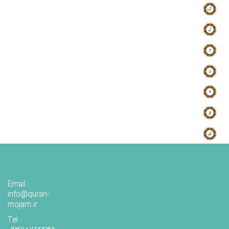
Email :
info@quran-
mojam.ir
Tel :