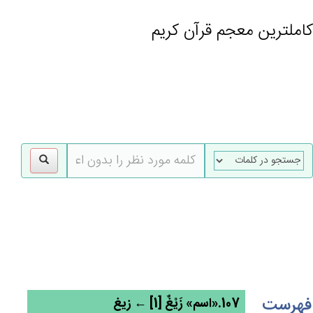
کاملترین معجم قرآن کریم
gle
tion
فهرست
107.«اسم» زَيْغ‌ٌ [1] ← زیغ