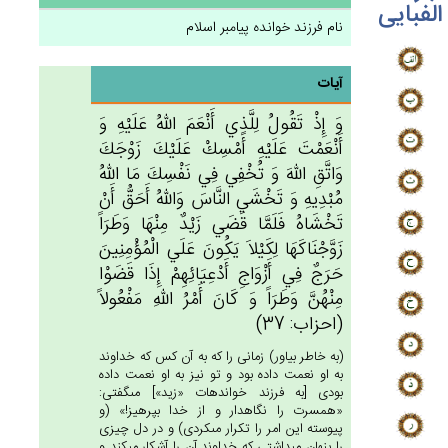
الفبایی
نام فرزند خوانده پیامبر اسلام
آیات
وَ إِذْ تَقُول‌ُ لِلَّذِي‌ أَنْعَم‌َ الله‌ُ عَلَيْه‌ِ وَ
أَنْعَمْت‌َ عَلَيْه‌ِ أَمْسِك‌ْ عَلَيْك‌َ زَوْجَك‌َ
وَاتَّق‌ِ الله‌َ وَ تُخْفِي‌ فِي‌ نَفْسِك‌َ مَا الله‌ُ
مُبْدِيه‌ِ وَ تَخْشَي‌ النَّاس‌َ وَالله‌ُ أَحَق‌ُّ أَنْ‌
تَخْشَاه‌ُ فَلَمَّا قَضَي‌ زَيْدٌ مِنْهَا وَطَرَاً
زَوَّجْنَاكَهَا لِكَيْلاَ يَكُون‌َ عَلَي‌ الْمُؤْمِنِين‌َ
حَرَج‌ٌ فِي‌ أَزْوَاج‌ِ أَدْعِيَائِهِم‌ْ إِذَا قَضَوْا
مِنْهُن‌َّ وَطَرَاً وَ كَان‌َ أَمْرُ الله‌ِ مَفْعُولاً
(احزاب: 37)
(به خاطر بياور) زمانى را كه به آن كس كه خداوند
به او نعمت داده بود و تو نيز به او نعمت داده
بودى [به فرزند خوانده‏ات «زيد»] مى‏گفتى:
«همسرت را نگاه‏دار و از خدا بپرهيز!» (و
پيوسته اين امر را تكرار مى‏كردى) و در دل چيزى
را پنهان مى‏داشتى كه خداوند آن را آشكار مى‏كند و