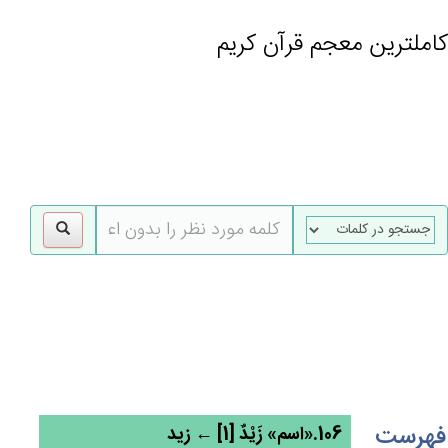
کاملترین معجم قرآن کریم
gle
tion
فهرست
106.«اسم» زَيْدٌ [1] ← زید