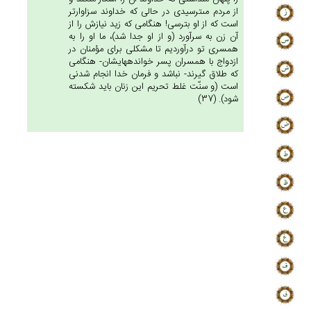
از مردم مى‏ترسيدى در حالى كه خداوند سزاوارتر
است كه از او بترسى! هنگامى كه زيد نيازش را از
آن زن به سرآورد (و از او جدا شد)، ما او را به
همسرى تو درآورديم تا مشكلى براى مؤمنان در
ازدواج با همسران پسر خوانده‏هايشان- هنگامى
كه طلاق گيرند- نباشد و فرمان خدا انجام شدنى
است (و سنّت غلط تحريم اين زنان بايد شكسته
شود). (37)