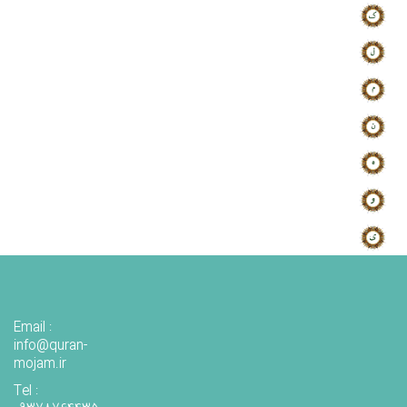
Email :
info@quran-
mojam.ir
Tel :