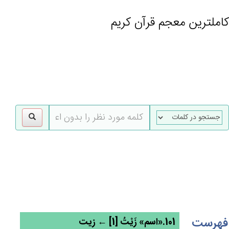
کاملترین معجم قرآن کریم
gle
tion
فهرست
101.«اسم» زَيْتُ [1] ← زیت