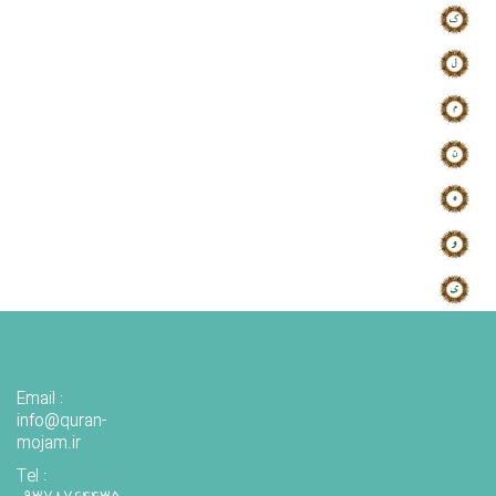
Email :
info@quran-
mojam.ir
Tel :