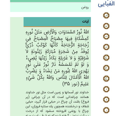
الفبایی
روغن
آیات
الله‌ُ نُورُ السَّمَاوَات‌ِ وَالْأَرْض‌ِ مَثَل‌ُ نُورِه‌ِ
كَمِشْكَاة‌ٍ فِيهَا مِصْبَاح‌ٌ الْمِصْبَاح‌ُ فِي‌
زُجَاجَة‌ٍ الزُّجَاجَة‌ُ كَأَنَّهَا كَوْكَب‌ٌ دُرِّي‌ٌّ
يُوقَدُ مِنْ‌ شَجَرَة‌ٍ مُبَارَكَة‌ٍ زَيْتُونَة‌ٍ لاَ
شَرْقِيِّة‌ٍ وَ لاَ غَرْبِيَّة‌ٍ يَكَادُ زَيْتُهَا يُضِي‌ءُ
وَ لَوْ لَم‌ْ تَمْسَسْه‌ُ نَارٌ نُورٌ عَلَي‌ نُورٍ
يَهْدِي‌ الله‌ُ لِنُورِه‌ِ مَنْ‌ يَشَاءُ وَ يَضْرِب‌ُ
الله‌ُ الْأَمْثَال‌َ لِلنَّاس‌ِ وَالله‌ُ بِكُل‌ِّ شَي‌ْءٍ
عَلِيم‌ٌ (نور: 35)
خداوند نور آسمانها و زمين است مثل نور خداوند
همانند چراغدانى است كه در آن چراغى (پر
فروغ) باشد، آن چراغ در حبابى قرار گيرد، حبابى
شفاف و درخشنده همچون يك ستاره فروزان، اين
چراغ با روغنى افروخته مى‏شود كه از درخت
پربركت زيتونى گرفته شده كه نه شرقى است و نه