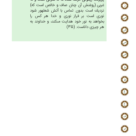
غربى (روغنش آن چنان صاف و خالص است كه)
نزديك است بدون تماس با آتش شعله‏ور شود
نورى است بر فراز نورى و خدا هر كس را
بخواهد به نور خود هدايت مى‏كند، و خداوند به
هر چيزى داناست. (35)