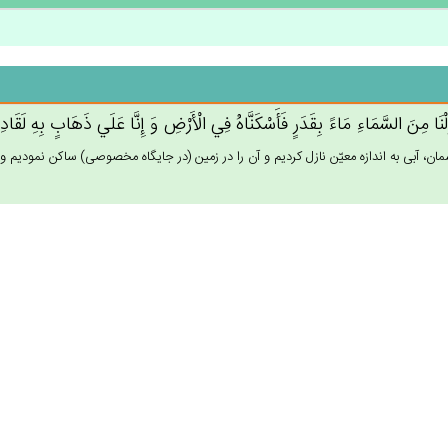
َلْنَا مِن‌َ السَّمَاءِ مَاءً بِقَدَرٍ فَأَسْكَنَّاه‌ُ فِي‌ الْأَرْض‌ِ وَ إِنَّا عَلَي‌ ذَهَاب‌ٍ بِه‌ِ لَق
مان، آبى به اندازه معيّن نازل كرديم و آن را در زمين (در جايگاه مخصوصى) ساكن نموديم و ما بر 