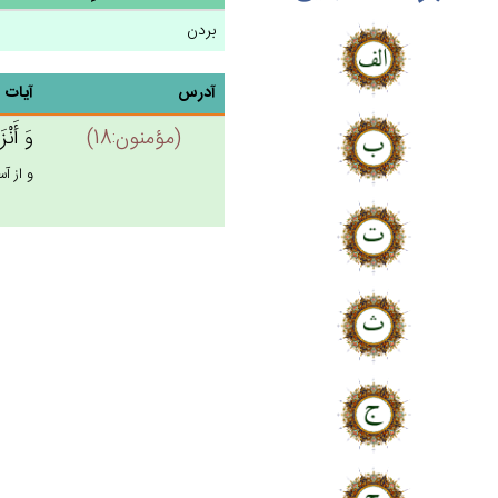
بردن
آدرس
آیات
(مؤمنون:18)
وَ أَنْز
و از آس