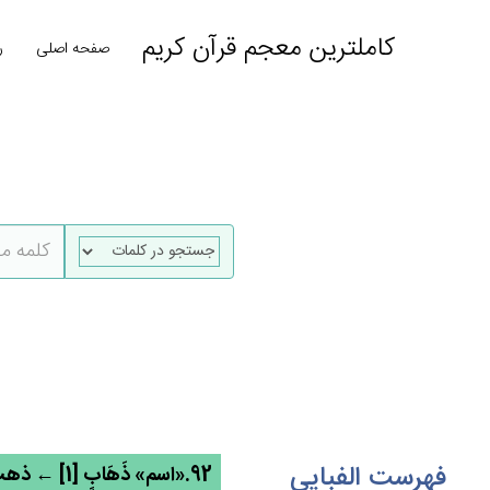
کاملترین معجم قرآن کریم
صفحه اصلی
ر
فهرست الفبایی
92.«اسم» ذَهَاب‌ٍ [1] ← ذهب