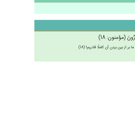
َادِرُون‌َ (مؤمنون: 18)
از بين بردن آن كاملًا قادريم! (18)