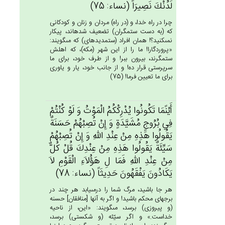
لَدُنْك‌َ نَصِيرَاً (نساء: 75)
چرا در راه خدا، و (در راه) مردان و زنان و كودكانى
كه (به دست ستمگران) تضعيف شده‏اند، پيكار
نمى‏كنيد؟! همان افراد (ستمديده‏اى) كه مى‏گويند:
«پروردگارا! ما را از اين شهر (مكه)، كه اهلش
ستمگرند، بيرون ببر! و از طرف خود، براى ما
سرپرستى قرار ده! و از جانب خود، يار و ياورى
براى ما تعيين فرما! (75)
أَيْنََمَا تَكُونُوا يُدْرِكْكُم‌ُ الْمَوْت‌ُ وَ لَوْ كُنْتُم‌ْ
فِي‌ بُرُوج‌ٍ مُشَيَّدَة‌ٍ وَ إِنْ‌ تُصِبْهُم‌ْ حَسَنَة‌ٌ
يَقُولُوا هَذِه‌ِ مِن‌ْ عِنْدِ الله‌ِ وَ إِنْ‌ تُصِبْهُم‌ْ
سَيِّئَة‌ٌ يَقُولُوا هَذِه‌ِ مِنْ‌ عِنْدِك‌َ قُل‌ْ كُل‌ٌّ
مِن‌ْ عِنْدِ الله‌ِ فَمَا ل‌ِ هَؤُلاَءِ الْقَوْم‌ِ لاَ
يَكَادُون‌َ يَفْقَهُون‌َ حَدِيثَاً (نساء: 78)
هر جا باشيد، مرگ شما را درمى‏يابد هر چند در
برجهاى محكم باشيد! و اگر به آنها [منافقان‏] حسنه
(و پيروزى) برسد، مى‏گويند: «اين، از ناحيه
خداست.» و اگر سيّئه (و شكستى) برسد،