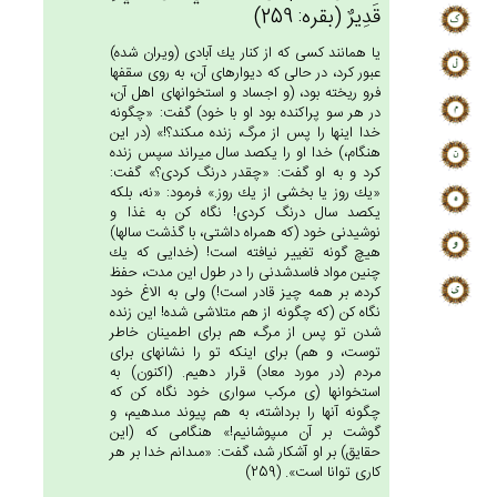
قَدِيرٌ (بقره: 259)
يا همانند كسى كه از كنار يك آبادى (ويران شده)
عبور كرد، در حالى كه ديوارهاى آن، به روى سقفها
فرو ريخته بود، (و اجساد و استخوانهاى اهل آن،
در هر سو پراكنده بود او با خود) گفت: «چگونه
خدا اينها را پس از مرگ، زنده مى‏كند؟!» (در اين
هنگام،) خدا او را يكصد سال ميراند سپس زنده
كرد و به او گفت: «چقدر درنگ كردى؟» گفت:
«يك روز يا بخشى از يك روز.» فرمود: «نه، بلكه
يكصد سال درنگ كردى! نگاه كن به غذا و
نوشيدنى خود (كه همراه داشتى، با گذشت سالها)
هيچ گونه تغيير نيافته است! (خدايى كه يك
چنين مواد فاسدشدنى را در طول اين مدت، حفظ
كرده، بر همه چيز قادر است!) ولى به الاغ خود
نگاه كن (كه چگونه از هم متلاشى شده! اين زنده
شدن تو پس از مرگ، هم براى اطمينان خاطر
توست، و هم) براى اينكه تو را نشانه‏اى براى
مردم (در مورد معاد) قرار دهيم. (اكنون) به
استخوانها (ى مركب سوارى خود نگاه كن كه
چگونه آنها را برداشته، به هم پيوند مى‏دهيم، و
گوشت بر آن مى‏پوشانيم!» هنگامى كه (اين
حقايق) بر او آشكار شد، گفت: «مى‏دانم خدا بر هر
كارى توانا است». (259)