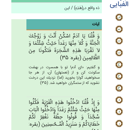
الفبایی
ذه واقع در(هَذِهِ) / این
آیات
وَ قُلْنَا يَا آدَم‌ُ اسْكُن‌ْ أَنْت‌َ وَ زَوْجُك‌َ
الْجَنَّة‌َ وَ كُلاَ مِنْهَا رَغَداً حَيْث‌ُ شِئْتُمَا وَ
لاَ تَقْرَبَا هَذِه‌ِ الشَّجَرَة‌َ فَتَكُونَا مِن‌َ
الظَّالِمِين‌َ (بقره: 35)
و گفتيم: «اى آدم! تو با همسرت در بهشت
سكونت كن و از (نعمتهاى) آن، از هر جا
مى‏خواهيد، گوارا بخوريد (اما) نزديك اين درخت
نشويد كه از ستمگران خواهيد شد. (35)
وَ إِذْ قُلْنَا ادْخُلُوا هَذِه‌ِ الْقَرْيَة‌َ فَكُلُوا
مِنْهَا حَيْث‌ُ شِئْتُم‌ْ رَغَدَاً وَادْخُلُوا الْبَاب‌َ
سُجَّدَاً وَ قُولُوا حِطَّة‌ٌ نَغْفِرْ لَكُم‌ْ
خَطَايَاكُم‌ْ وَ سَنَزِيدُ الْمُـحْسِنِين‌َ (بقره: