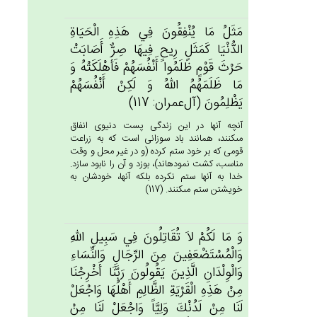
مَثَل‌ُ مَا يُنْفِقُون‌َ فِي‌ هَذِه‌ِ الْحَيَاة‌ِ
الدُّنْيَا كَمَثَل‌ِ رِيح‌ٍ فِيهَا صِرٌّ أَصَابَت‌ْ
حَرْث‌َ قَوْم‌ٍ ظَلَمُوا أَنْفُسَهُم‌ْ فَأَهْلَكَتْه‌ُ وَ
مَا ظَلَمَهُم‌ُ الله‌ُ وَ لَكِنْ‌ أَنْفُسَهُم‌ْ
يَظْلِمُون‌َ (آل‌عمران: 117)
آنچه آنها در اين زندگى پست دنيوى انفاق
مى‏كنند، همانند باد سوزانى است كه به زراعت
قومى كه بر خود ستم كرده (و در غير محل و وقت
مناسب، كشت نموده‏اند)، بوزد و آن را نابود سازد.
خدا به آنها ستم نكرده بلكه آنها، خودشان به
خويشتن ستم مى‏كنند. (117)
وَ مَا لَكُم‌ْ لاَ تُقَاتِلُون‌َ فِي‌ سَبِيل‌ِ الله‌ِ
وَالْمُسْتَضْعَفِين‌َ مِن‌َ الرِّجَال‌ِ وَالنِّسَاءِ
وَالْوِلْدَان‌ِ الَّذِين‌َ يَقُولُون‌َ رَبَّنَا أَخْرِجْنَا
مِن‌ْ هَذِه‌ِ الْقَرْيَة‌ِ الظَّالِم‌ِ أَهْلُهَا وَاجْعَلْ‌
لَنَا مِنْ‌ لَدُنْك‌َ وَلِيَّاً وَاجْعَل‌ْ لَنَا مِنْ‌