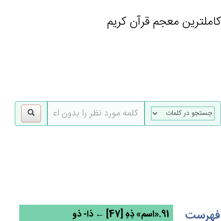
کاملترین معجم قرآن کریم
gle
tion
فهرست
91.«اسم» ذِهِ [47] ← ذا- ذو