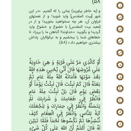
58)
و (به خاطر بياوريد) زمانى را كه گفتيم: «در اين
شهر [بيت المقدس‏] وارد شويد! و از نعمتهاى
فراوان آن، هر چه مى‏خواهيد بخوريد! و از در
(معبد بيت المقدس) با خضوع و خشوع وارد
گرديد! و بگوييد: «خداوندا! گناهان ما را بريز!» تا
خطاهاى شما را ببخشيم و به نيكوكاران پاداش
بيشترى خواهيم داد.» (58)
أَوْ كَالَّذِي‌ مَرَّ عَلَي‌ قَرْيَة‌ٍ وَ هِي‌َ خَاوِيَة‌ٌ
عَلَي‌ عُرُوشِهَا قَال‌َ أَنَّي‌ يُحْيِي هَذِه‌ِ الله‌ُ
بَعْدَ مَوْتِهَا فَأَمَاتَه‌ُ الله‌ُ مِئَة‌َ عَام‌ٍ ثُم‌َّ
بَعَثَه‌ُ قَال‌َ كَم‌ْ لَبِثْت‌َ قَال‌َ لَبِثْت‌ُ يَوْمَاً أَوْ
بَعْض‌َ يَوْم‌ٍ قَال‌َ بَلْ‌ لَبِثْت‌َ مِئَة‌َ عَام‌ٍ
فَانْظُرْ إِلَي‌ طَعَامِك‌َ وَ شَرَابِك‌َ لَم‌ْ
يَتَسَنَّه‌ْ وَانْظُرْ إِلَي‌ حِمَارِك‌َ وَ لِنَجْعَلَك‌َ
آيَة‌ً لِلنَّاس‌ِ وَانْظُرْ إِلَي‌ الْعِظَام‌ِ كَيْف‌َ
نُنْشِزُهَا ثُم‌َّ نَكْسُوهَا لَحْمَاً فَلَمَّا تَبَيَّن‌َ
لَه‌ُ قَال‌َ أَعْلَم‌ُ أَن‌َّ الله‌َ عَلَي‌ كُل‌ِّ شَي‌ْءٍ