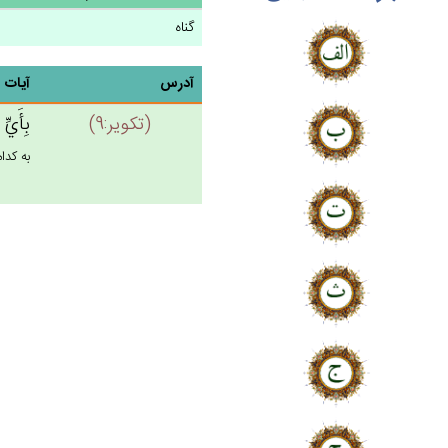
گناه
آدرس
آیات
(تكوير:9)
بِأَي‌ّ
به كدام