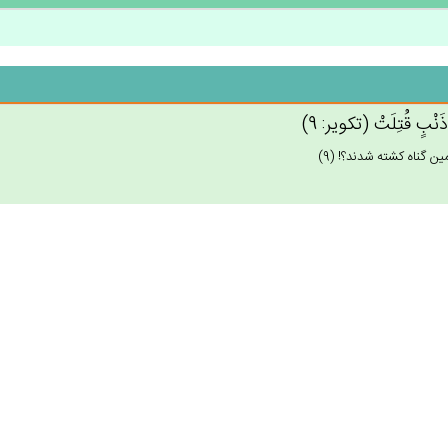
ِ ذَنْب‌ٍ قُتِلَت‌ْ (تكوير: 9)
ين گناه كشته شدند؟! (9)