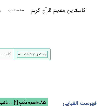
کاملترین معجم قرآن کریم
صفحه اصلی
ر
فهرست الفبایی
85.«اسم» ذَنْب‌ٍ [1] ← ذنب