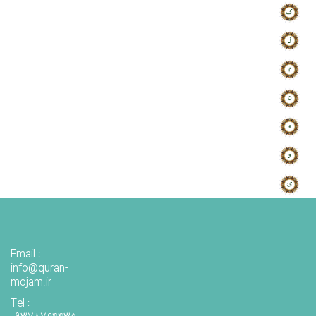
Email :
info@quran-
mojam.ir
Tel :