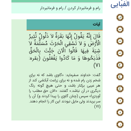
الفبایی
رام و فرمانبردار کردن / رام و فرمانبردار
آیات
قَال‌َ إِنَّه‌ُ يَقُول‌ُ إِنَّهَا بَقَرَة‌ٌ لاَ ذَلُول‌ٌ تُثِيرُ
الْأَرْض‌َ وَ لاَ تَسْقِي‌ الْحَرْث‌َ مُسَلَّمَة‌ٌ لاَ
شِيَة‌َ فِيهَا قَالُوا الْآن‌َ جَئْت‌َ بِالْحَق‌ِّ
فَذَبَحُوهَا وَ مَا كَادُوا يَفْعَلُون‌َ (بقره:
71)
گفت: خداوند مى‏فرمايد: «گاوى باشد كه نه براى
شخم زدن رام شده و نه براى زراعت آبكشى كند از
هر عيبى بركنار باشد، و حتى هيچ گونه رنگ
ديگرى در آن نباشد.» گفتند: «الان حق مطلب را
آوردى!» سپس (چنان گاوى را پيدا كردند و) آن را
سر بريدند ولى مايل نبودند اين كار را انجام دهند.
(71)