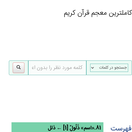
کاملترین معجم قرآن کریم
gle
tion
فهرست
81.«اسم» ذَلُول‌ٌ [1] ← ذلل