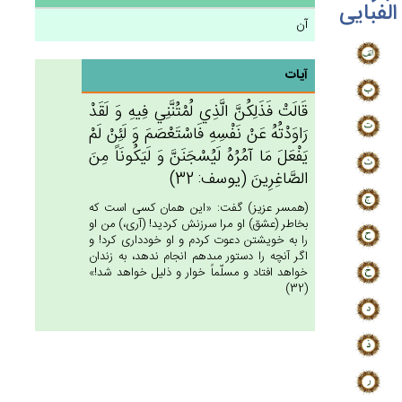
الفبایی
آن
آیات
قَالَت‌ْ فَذَلِكُن‌َّ الَّذِي‌ لُمْتُنَّنِي‌ فِيه‌ِ وَ لَقَدْ
رَاوَدْتُه‌ُ عَنْ‌ نَفْسِه‌ِ فَاسْتَعْصَم‌َ وَ لَئِنْ‌ لَم‌ْ
يَفْعَل‌َ مَا آمُرُه‌ُ لَيُسْجَنَن‌َّ وَ لَيَكُونَاً مِن‌َ
الصَّاغِرِين‌َ (يوسف: 32)
(همسر عزيز) گفت: «اين همان كسى است كه
بخاطر (عشق) او مرا سرزنش كرديد! (آرى،) من او
را به خويشتن دعوت كردم و او خوددارى كرد! و
اگر آنچه را دستور مى‏دهم انجام ندهد، به زندان
خواهد افتاد و مسلّماً خوار و ذليل خواهد شد!»
(32)