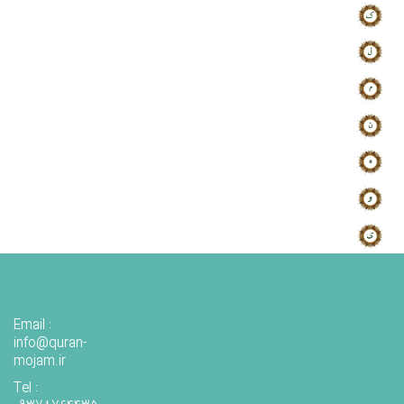
Email :
info@quran-
mojam.ir
Tel :