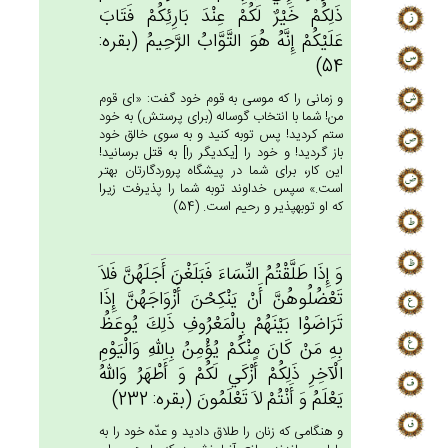
ذَلِكُم‌ْ خَيْرٌ لَكُم‌ْ عِنْدَ بَارِئِكُم‌ْ فَتَاب‌َ
عَلَيْكُم‌ْ إِنَّه‌ُ هُوَ التَّوَّاب‌ُ الرَّحِيم‌ُ (بقره:
54)
و زمانى را كه موسى به قوم خود گفت: «اى قوم
من! شما با انتخاب گوساله (براى پرستش) به خود
ستم كرديد! پس توبه كنيد و به سوى خالق خود
باز گرديد! و خود را [يكديگر را] به قتل برسانيد!
اين كار، براى شما در پيشگاه پروردگارتان بهتر
است.» سپس خداوند توبه شما را پذيرفت زيرا
كه او توبه‏پذير و رحيم است. (54)
وَ إِذَا طَلَّقْتُم‌ُ النِّسَاءَ فَبَلَغْن‌َ أَجَلَهُن‌َّ فَلاَ
تَعْضُلُوهُن‌َّ أَنْ‌ يَنْكِحْن‌َ أَزْوَاجَهُن‌َّ إِذَا
تَرَاضَوْا بَيْنَهُم‌ْ بِالْمَعْرُوف‌ِ ذَلِك‌َ يُوعَظ‌ُ
بِه‌ِ مَن‌ْ كَان‌َ مِنْكُم‌ْ يُؤْمِن‌ُ بِالله‌ِ وَالْيَوْم‌ِ
الْآخِرِ ذَلِكُم‌ْ أَزْكَي‌ لَكُم‌ْ وَ أَطْهَرُ وَالله‌ُ
يَعْلَم‌ُ وَ أَنْتُم‌ْ لاَ تَعْلَمُون‌َ (بقره: 232)
و هنگامى كه زنان را طلاق داديد و عدّه خود را به