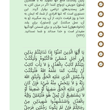
پايان رساندند، مانع آنها نشويد كه با همسران
(سابق) خويش، ازدواج كنند! اگر در ميان آنان، به
طرز پسنديده‏اى تراضى برقرار گردد. اين
دستورى است كه تنها افرادى از شما، كه ايمان به
خدا و روز قيامت دارند، از آن، پند مى‏گيرند (و به
آن، عمل مى‏كنند). اين (دستور)، براى رشد
(خانواده‏هاى) شما مؤثرتر، و براى شستن آلودگيها
مفيدتر است و خدا مى‏داند و شما نمى‏دانيد.
(232)
يَا أَيُّهَا الَّذِين‌َ آمَنُوْا إِذَا تَدَايَنْتُمْ‌ بِدَيْن‌ٍ
إِلَي‌ أََجَل‌ٍ مُسَمَّي‌ً فَاكْتُبُوه‌ُ وَلْيَكْتُبْ‌
بَيْنَكُم‌ْ كَاتِب‌ٌ بِالْعَدْل‌ِ وَ لاَ يَأْب‌َ كَاتِب‌ٌ
أَنْ‌ يَكْتُب‌َ كَمَا عَلَّمَه‌ُ الله‌ُ فَلْيَكْتُب‌ْ
وَلْـيُمْلِل‌ِ الَّذِي‌ عَلَيْه‌ِ الْحَق‌ُّ وَلْيَتَّق‌ِ الله‌َ
رَبَّه‌ُ وَ لاَ يَبْخَس‌ْ مِنْه‌ُ شَيْءً فَإِنْ‌ كَان‌َ
الَّذِي‌ عَلَيْه‌ِ الْحَق‌ُّ سَفِيهَاً أَوْ ضَعِيفَاً أَوْ
لاَ يَسْتَطِيع‌ُ أَنْ‌ يُمِل‌َّ هُوَ فَلْيُمْلِل‌ْ وَلِيُّه‌ُ
بِالْعَدْل‌ِ وَاسْتَشْهِدُوا شَهِیدَيْن‌ِ مِنْ‌
رِجَالِكُم‌ْ فَإِنْ‌ لَم‌ْ يَكُونَا رَجُلَيْن‌ِ فَرَجِل‌ٌ