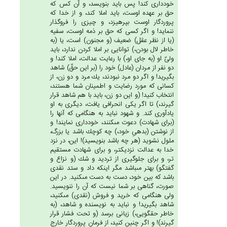
خوددارى كند! پس بايد بنويسد، و آن كس كه
حق بر عهده اوست، بايد املا كند، و از خدا كه
پروردگار اوست بپرهيزد، و چيزى را فروگذار
ننمايد! و اگر كسى كه حق بر ذمه اوست، سفيه
(يا از نظر عقل) ضعيف (و مجنون) است، يا (به
خاطر لال بودن،) توانايى بر املا كردن ندارد، بايد
ولىّ او (به جاى او،) با رعايت عدالت، املا كند! و
دو نفر از مردان (عادل) خود را (بر اين حقّ) شاهد
بگيريد! و اگر دو مرد نبودند، يك مرد و دو زن، از
كسانى كه مورد رضايت و اطمينان شما هستند،
انتخاب كنيد! (و اين دو زن، بايد با هم شاهد قرار
گيرند،) تا اگر يكى انحرافى يافت، ديگرى به او
يادآورى كند. و شهود نبايد به هنگامى كه آنها را
(براى شهادت) دعوت مى‏كنند، خوددارى نمايند! و
از نوشتن (بدهىِ خود،) چه كوچك باشد يا بزرگ،
ملول نشويد (هر چه باشد بنويسيد)! اين، در نزد
خدا به عدالت نزديكتر، و براى شهادت مستقيم
تر، و براى جلوگيرى از ترديد و شك (و نزاع و
گفتگو) بهتر مى‏باشد مگر اينكه داد و ستد نقدى
باشد كه بين خود، دست به دست مى‏كنيد. در اين
صورت، گناهى بر شما نيست كه آن را ننويسيد.
ولى هنگامى كه خريد و فروش (نقدى) مى‏كنيد،
شاهد بگيريد! و نبايد به نويسنده و شاهد، (به
خاطر حقگويى،) زيانى برسد (و تحت فشار قرار
گيرند)! و اگر چنين كنيد، از فرمان پروردگار خارج