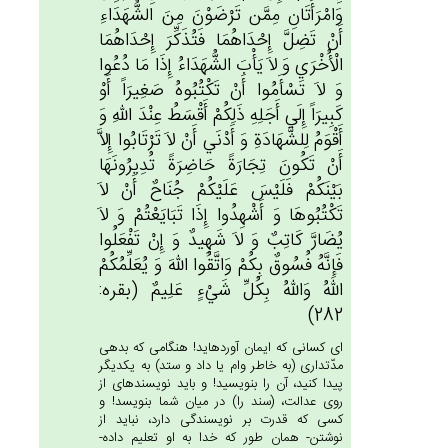
وَامْرَأَتَان‌ِ مِمَّن‌ تَرْضَوْن‌َ مِن‌َ الشُّهَدَاءِ
أَنْ‌ تَضِل‌َّ إِحْدَاهُمَا فَتُذَكِّرَ إِحْدَاهُمَا
الْأُخْرَي‌ وَ لاَ يَأْب‌َ الشُّهَدَاءُ إِذَا مَا دُعُوا
وَ لاَ تَسْأَمُوا أَنْ‌ تَكْتُبُوه‌ُ صَغِيرَاً أَوْ
كَبِيرَاً إِلَي‌ أَجَلِه‌ِ ذَلِكُم‌ْ أَقْسَط‌ُ عِنْدَ الله‌ِ وَ
أَقْوَم‌ُ لِلشَّهَادَة‌ِ وَ أَدْنَي‌ أَنْ لاَ تَرْتَابُوا إِلاَّ
أَنْ‌ تَكُون‌َ تِجَارَة‌ً حَاضِرَة‌ً تُدِيرُونَهَا
بَيْنَكُم‌ْ فَلَيْس‌َ عَلَيْكُم‌ْ جُنَاح‌ٌ أَنْ لاَ
تَكْتُبُوهَا وَ أَشْهِدُوا إِذَا تَبَايَعْتُم‌ْ وَ لاَ
يُضَارَّ كَاتِب‌ٌ وَ لاَ شَهِيدٌ وَ إِن‌ْ تَفْعَلُوا
فَإِنَّه‌ُ فُسُوق‌ٌ بِكُمْ‌ وَاتَّقُوا الله‌َ وَ يُعَلِّمُكُم‌ْ
الله‌ُ وَالله‌ُ بِكُل‌ِّ شَي‌ْءٍ عَلِيم‌ٌ (بقره:
282)
اى كسانى كه ايمان آورده‏ايد! هنگامى كه بدهى
مدّت‏دارى (به خاطر وام يا داد و ستد) به يكديگر
پيدا كنيد، آن را بنويسيد! و بايد نويسنده‏اى از
روى عدالت، (سند را) در ميان شما بنويسد! و
كسى كه قدرت بر نويسندگى دارد، نبايد از
نوشتن- همان طور كه خدا به او تعليم داده-