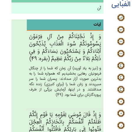
الفبایی
آن
آیات
وَ إِذْ نَجَّيْنَاكُم‌ْ مِن‌ْ آل‌ِ فِرْعَوْن‌َ
يَسُومُونَكُم‌ْ سُوءَ الْعَذَاب‌ِ يُذَبِّحُون‌َ
أَبْنَاءَكُم‌ْ وَ يَسْتَحْيُون‌َ نِسَاءَكُم‌ْ وَ فِي‌
ذَلِكُم‌ْ بَلاَءٌ مِن‌ْ رَبِّكُم‌ْ عَظِيم‌ٌ (بقره: 49)
و (نيز به ياد آوريد) آن زمان كه شما را از چنگال
فرعونيان رهايى بخشيديم كه همواره شما را به
بدترين صورت آزار مى‏دادند: پسران شما را سر
مى‏بريدند و زنان شما را (براى كنيزى) زنده نگه
مى‏داشتند. و در اينها، آزمايش بزرگى از طرف
پروردگارتان براى شما بود. (49)
وَ إِذْ قَال‌َ مُوسَي‌ لِقَوْمِه‌ِ يَا قَوْم‌ِ إِنَّكُم‌ْ
ظَلَمْتُم‌ْ أَنْفُسَكُم‌ْ بِاتِّخَاذِكُم‌ُ الْعِجْل‌َ
فَتُوبُوا إِلَي‌ بَارِئِكُم‌ْ فَاقْتُلُوا أَنْفُسَكُم‌ْ