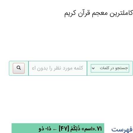
کاملترین معجم قرآن کریم
gle
tion
فهرست
71.«اسم» ذَلِکُمْ [47] ← ذا- ذو