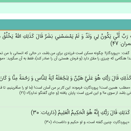
ْ رَب‌ِّ أَنَّي‌ يَكُون‌ُ لِي‌ وَلَدٌ وَ لَم‌ْ يَمْسَسْنِي‌ بَشَرٌ قَال‌َ كَذَلِكِ الله‌ُ يَخْلُق‌ُ مَ
ران: 47)
 گفت: «پروردگارا! چگونه ممكن است فرزندى براى من باشد، در حالى كه انسانى با من تم
يند! هنگامى كه چيزى را مقرّر دارد (و فرمان هستى آن را صادر كند)، فقط به آن مى‏گويد: «موجو
َذَلِك‌ِ قَال‌َ رَبُّك‌ِ هُوَ عَلَيَّ‌ هَيِّن‌ٌ وَ لِنَجْعَلَه‌ُ آيَة‌ً لِلنَّاس‌ِ وَ رَحْمَة‌ً مِنَّا وَ كَان‌
مطلب همين است! پروردگارت فرموده: اين كار بر من آسان است! (ما او را مى‏آفرينيم، تا قد
ى باشد از سوى ما! و اين امرى است پايان يافته (و جاى گفتگو ندارد)!» (21)
كَذلِك‌ِ قَال‌َ رَبُّك‌ِ إِنَّه‌ُ هُوَ الْحَكِيم‌ُ الْعَلِيم‌ُ (ذاريات: 30)
 «پروردگارت چنين گفته است، و او حكيم و داناست!» (30)