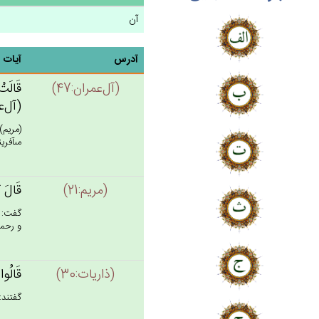
آن
آدرس
آیات
(آل‌عمران:47)
قَالَت‌
(آل‌عم
(مريم)
مى‏آفر
(مريم:21)
قَال‌َ ك
گفت: «
و رحمت
(ذاريات:30)
قَالُوا 
گفتند: