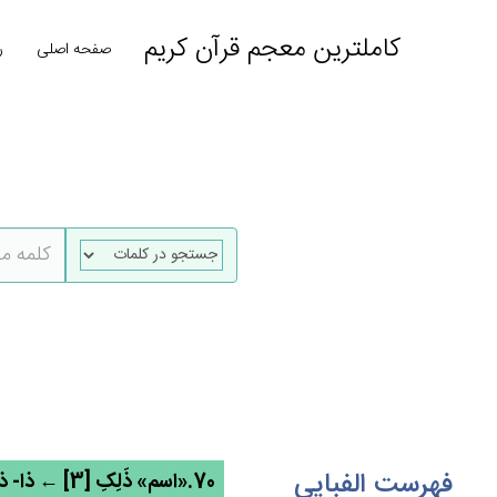
کاملترین معجم قرآن کریم
صفحه اصلی
ر
فهرست الفبایی
70.«اسم» ذَلِکِ [3] ← ذا- ذو