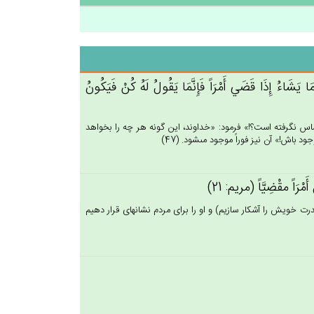
ا يَشَاءُ إِذَا قَضَي‌ أَمْرَاً فَإِنَّمَا يَقُول‌ُ لَه‌ُ كُن‌ْ فَيَكُون‌ُ
اس نگرفته است؟!» فرمود: «خداوند، اين گونه هر چه را بخواهد
د باش!» آن نيز فوراً موجود مى‏شود. (47)
َ أَمْرَاً مقْضِيَّاً (مريم: 21)
رت خويش را آشكار سازيم) و او را براى مردم نشانه‏اى قرار دهيم