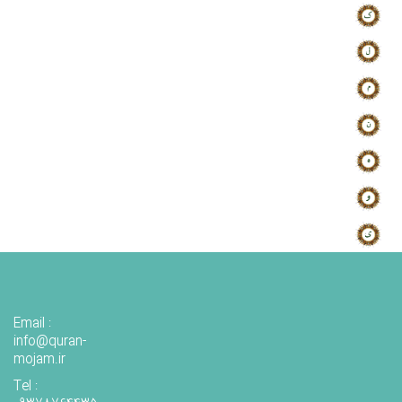
Email :
info@quran-
mojam.ir
Tel :