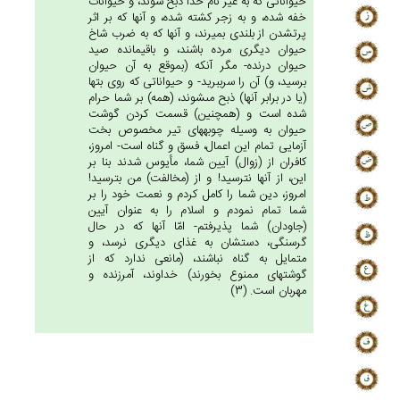
حيواناتى كه به غير نام خدا ذبح شوند، و حيوانات
خفه شده، و به زجر كشته شده، و آنها كه بر اثر
پرت‏شدن از بلندى بميرند، و آنها كه به ضرب شاخ
حيوان ديگرى مرده باشند، و باقيمانده صيد
حيوان درنده- مگر آنكه (بموقع به آن حيوان
برسيد، و) آن را سرببريد- و حيواناتى كه روى بتها
(يا در برابر آنها) ذبح مى‏شوند، (همه) بر شما حرام
شده است و (همچنين) قسمت كردن گوشت
حيوان به وسيله چوبه‏هاى تير مخصوص بخت
آزمايى تمام اين اعمال، فسق و گناه است- امروز،
كافران از (زوال) آيين شما، مأيوس شدند بنا بر
اين، از آنها نترسيد! و از (مخالفت) من بترسيد!
امروز، دين شما را كامل كردم و نعمت خود را بر
شما تمام نمودم و اسلام را به عنوان آيين
(جاودان) شما پذيرفتم- امّا آنها كه در حال
گرسنگى، دستشان به غذاى ديگرى نرسد، و
متمايل به گناه نباشند، (مانعى ندارد كه از
گوشتهاى ممنوع بخورند) خداوند، آمرزنده و
مهربان است. (3)