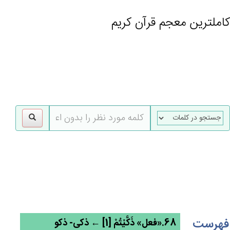
کاملترین معجم قرآن کریم
gle
tion
فهرست
68.«فعل» ذَكَّيْتُمْ‌ [1] ← ذکی- ذکو