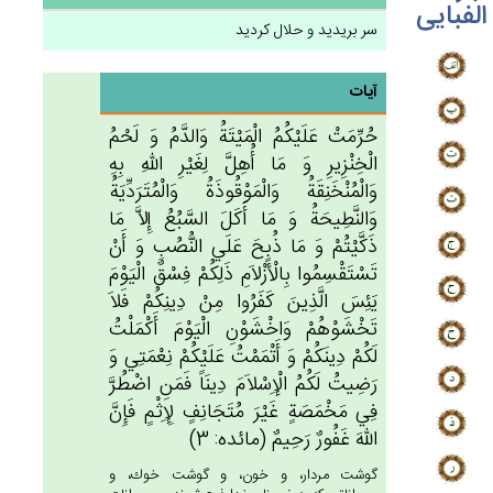
الفبایی
سر بریدید و حلال کردید
آیات
حُرِّمَت‌ْ عَلَيْكُم‌ُ الْمَيْتَة‌ُ وَالدَّم‌ُ وَ لَحْم‌ُ
الْخِنْزِيرِ وَ مَا أُهِل‌َّ لِغَيْرِ الله‌ِ بِه‌ِ
وَالْمُنْخَنِقَة‌ُ وَالْمَوْقُوذَة‌ُ وَالْمُتَرَدِّيَة‌ُ
وَالنَّطِيحَة‌ُ وَ مَا أَكَل‌َ السَّبُع‌ُ إِلاَّ مَا
ذَكَّيْتُم‌ْ وَ مَا ذُبِح‌َ عَلَي‌ النُّصُب‌ِ وَ أَنْ‌
تَسْتَقْسِمُوا بِالْأَزْلاَم‌ِ ذَلِكُم‌ْ فِسْق‌ٌ الْيَوْم‌َ
يَئِس‌َ الَّذِين‌َ كَفَرُوا مِنْ‌ دِينِكُم‌ْ فَلاَ
تَخْشَوْهُم‌ْ وَاخْشَوْن‌ِ الْيَوْم‌َ أَكْمَلْت‌ُ
لَكُم‌ْ دِينَكُم‌ْ وَ أَتْمَمْت‌ُ عَلَيْكُم‌ْ نِعْمَتِي‌ وَ
رَضِيت‌ُ لَكُم‌ُ الْإِسْلاَم‌َ دِينَاً فَمَن‌ِ اضْطُرَّ
فِي‌ مَخْمَصَة‌ٍ غَيْرَ مُتَجَانِف‌ٍ لِإِثْم‌ٍ فَإِن‌َّ
الله‌َ غَفُورٌ رَحِيم‌ٌ (مائده: 3)
گوشت مردار، و خون، و گوشت خوك، و