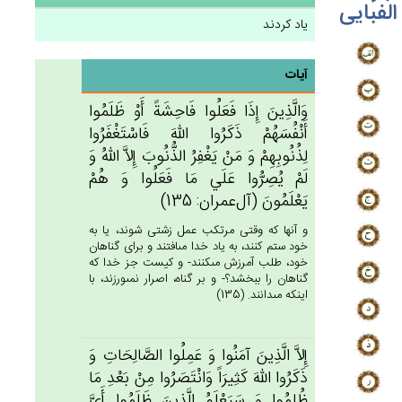
الفبایی
یاد کردند
آیات
وَالَّذِين‌َ إِذَا فَعَلُوا فَاحِشَة‌ً أَوْ ظَلَمُوا
أَنْفُسَهُم‌ْ ذَكَرُوا الله‌َ فَاسْتَغْفَرُوا
لِذُنُوبِهِم‌ْ وَ مَنْ‌ يَغْفِرُ الذُّنُوب‌َ إِلاَّ الله‌ُ وَ
لَم‌ْ يُصِرُّوا عَلَي‌ مَا فَعَلُوا وَ هُم‌ْ
يَعْلَمُون‌َ (آل‌عمران: 135)
و آنها كه وقتى مرتكب عمل زشتى شوند، يا به
خود ستم كنند، به ياد خدا مى‏افتند و براى گناهان
خود، طلب آمرزش مى‏كنند- و كيست جز خدا كه
گناهان را ببخشد؟- و بر گناه، اصرار نمى‏ورزند، با
اينكه مى‏دانند. (135)
إِلاَّ الَّذِين‌َ آمَنُوا وَ عَمِلُوا الصَّالِحَات‌ِ وَ
ذَكَرُوا الله‌َ كَثِيرَاً وَانْتَصَرُوا مِنْ‌ بَعْدِ مَا
ظُلِمُوا وَ سَيَعْلَم‌ُ الَّذِين‌َ ظَلَمُوا أَي‌َّ