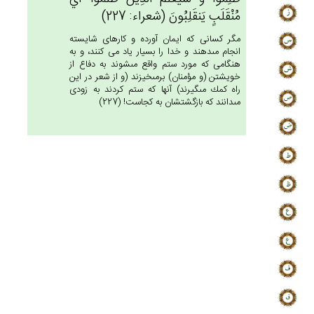
مُنْقَلَب‌ٍ يَنقَلِبُون‌َ (شعراء: 227)
مگر كسانى كه ايمان آورده و كارهاى شايسته
انجام مى‏دهند و خدا را بسيار ياد مى كنند، و به
هنگامى كه مورد ستم واقع مى‏شوند به دفاع از
خويشتن (و مؤمنان) برمى‏خيزند (و از شعر در اين
راه كمك مى‏گيرند) آنها كه ستم كردند به زودى
مى‏دانند كه بازگشتشان به كجاست! (227)