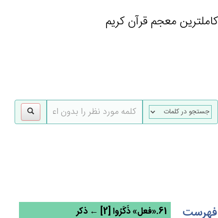
کاملترین معجم قرآن کریم
gle
tion
فهرست
61.«فعل» ذَكَرُوا [2] ← ذکر