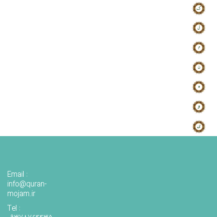
Email :
info@quran-
mojam.ir
Tel :