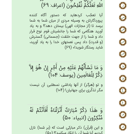
الله‌ِ لَعَلَّكُم‌ْ تُفْلِحُون‌َ (اعراف: 69)
آيا تعجّب كرده‏ايد كه دستور آگاه كننده
پروردگارتان به وسيله مردى از ميان شما به شما
برسد تا (از مجازات الهى) بيمتان دهد؟! و به ياد
آوريد هنگامى كه شما را جانشينان قوم نوح قرار
داد و شما را از جهت خلقت (جسمانى) گسترش
(و قدرت) داد پس نعمتهاى خدا را به ياد آوريد،
شايد رستگار شويد!» (69)
وَ مَا تَسْأَلُهُم‌ْ عَلَيْه‌ِ مِن‌ْ أَجْرٍ إِن‌ْ هُوَ إِلاَّ
ذِكْرٌ لِلْعَالَمِينَ‌ (يوسف: 104)
و تو (هرگز) از آنها پاداشى نمى‏طلبى آن نيست
مگر تذكّرى براى جهانيان! (104)
وَ هَذَا ذِكْرٌ مُبَارَك‌ٌ أَنْزَلْنَاه‌ُ أَفَأَنْتُم‌ْ لَه‌ُ
مُنْكِرُون‌َ (انبياء: 50)
و اين (قرآن) ذكر مباركى است كه (بر شما) نازل
كرديم آيا شما آن را انكار مى‏كنيد؟! (50)