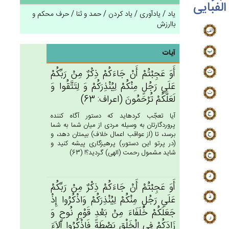
الفبایی
یاد / یادآوری / یاد کردن / حمد و ثنا / حرف محکم و
باارزش
آیات
أَوَ عَجِبْتُم‌ْ أَن‌ْ جَاءَكُم‌ْ ذِكْرٌ مِن‌ْ رَبِّكُم‌ْ
عَلَي‌ رَجُل‌ٍ مِنْكُم‌ْ لِيُنْذِرَكُم‌ْ وَ لِتَتَّقُوا وَ
لَعَلَّكُم‌ْ تُرْحَمُون‌َ (اعراف: 63)
آيا تعجّب كرده‏ايد كه دستور آگاه كننده
پروردگارتان به وسيله مردى از ميان شما به شما
برسد، تا (از عواقب اعمال خلاف) بيمتان دهد، و
(در پرتو اين دستور،) پرهيزگارى پيشه كنيد و
شايد مشمول رحمت (الهى) گرديد؟! (63)
أَوَ عَجِبْتُم‌ْ أَنْ‌ جَاءَكُم‌ْ ذِكْرٌ مِنْ‌ رَبِّكُم‌ْ
عَلَي‌ رَجُل‌ٍ مِنْكُم‌ْ لِيُنْذِرَكُم‌ْ وَاذْكُرُوا إِذْ
جَعَلَكُم‌ْ خُلَفَاءَ مِن‌ْ بَعْدِ قَوْم‌ِ نُوح‌ٍ وَ
زَادَكُم‌ْ فِي‌ الْخَلْق‌ِ بَصْطَة‌ً فَاذْكُرُوا آلاَءَ