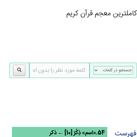
کاملترین معجم قرآن کریم
gle
tion
فهرست
54.«اسم» ذِكْرٌ [10] ← ذکر