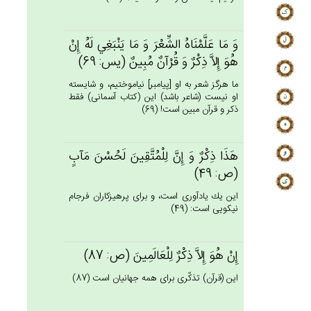
وَ مَا عَلَّمْنَاه‌ُ الشِّعْرَ وَ مَا يَنْبَغِي‌ لَه‌ُ إِن‌ْ
هُوَ إِلاَّ ذِكْرٌ وَ قُرْآن‌ٌ مُبِين‌ٌ (يس: 69)
ما هرگز شعر به او [پيامبر] نياموختيم، و شايسته
او نيست (شاعر باشد) اين (كتاب آسمانى) فقط
ذكر و قرآن مبين است! (69)
هَذَا ذِكْرٌ وَ إِن‌َّ لِلْمُتَّقِين‌َ لَحُسْن‌َ مَآب‌ٍ
(ص: 49)
اين يك يادآورى است، و براى پرهيزكاران فرجام
نيكويى است: (49)
إِن‌ْ هُوَ إِلاَّ ذِكْرٌ لِلْعَالَمِين‌َ (ص: 87)
اين (قرآن) تذكّرى براى همه جهانيان است (87)