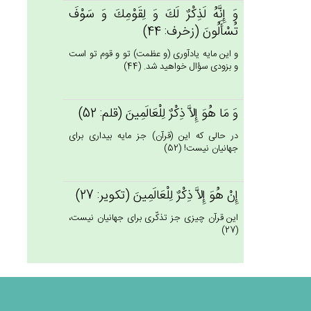
وَ إِنَّه‌ُ لَذِكْرٌ لَك‌َ وَ لِقَوْمِك‌َ وَ سَوْف‌َ
تُسْأَلُون‌َ (زخرف: 44)
و اين مايه يادآورى (و عظمت) تو و قوم تو است
و بزودى سؤال خواهيد شد. (44)
وَ مَا هُوَ إِلاَّ ذِكْرٌ لِلْعَالَمِين‌َ (قلم: 52)
در حالى كه اين (قرآن) جز مايه بيدارى براى
جهانيان نيست! (52)
إِن‌ْ هُوَ إِلاَّ ذِكْرٌ لِلْعَالَمِين‌َ (تكوير: 27)
اين قرآن چيزى جز تذكّرى براى جهانيان نيست،
(27)