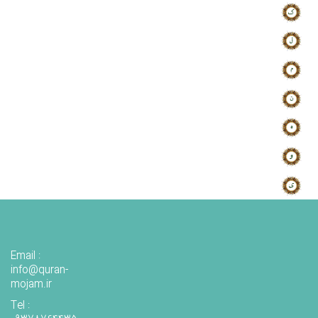
Email :
info@quran-
mojam.ir
Tel :