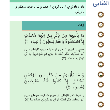
الفبایی
یاد / یادآوری / یاد کردن / حمد و ثنا / حرف محکم و
باارزش
آیات
مَا يَأْتِيهِمْ‌ مِنْ‌ ذِكْرٍ مِنْ‌ رَبِّهِمْ‌ مُحْدَث‌ٍ
إِلاَّ اسْتَمَعُوه‌ُ وَ هُم‌ْ يَلْعَبُون‌َ (انبياء: 2)
هيچ يادآورى تازه‏اى از طرف پروردگارشان براى
آنها نمى‏آيد، مگر آنكه با بازى (و شوخى) به آن
گوش مى‏دهند! (2)
وَ مَا يَأْتِيهِمْ‌ مِنْ‌ ذِكْرٍ مِن‌َ الرَّحْمَن‌ِ
مُحْدَث‌ٍ إِلاَّ كَانُوا عَنْه‌ُ مُعْرِضين‌َ
(شعراء: 5)
و هيچ ذكر تازه‏اى از سوى خداوند مهربان براى
آنها نمى‏آيد مگر اينكه از آن روى‏گردان مى‏شوند! (5)