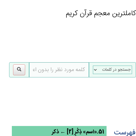
کاملترین معجم قرآن کریم
gle
tion
فهرست
51.«اسم» ذِكْرٍ [2] ← ذکر