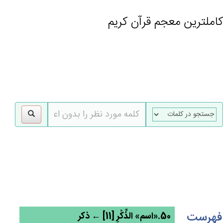
کاملترین معجم قرآن کریم
gle
tion
فهرست
50.«اسم» الذِّكْرِ [11] ← ذکر