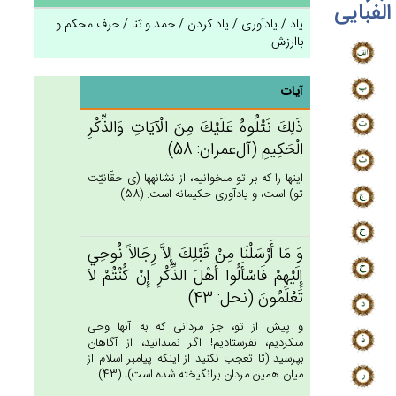
الفبایی
یاد / یادآوری / یاد کردن / حمد و ثنا / حرف محکم و
باارزش
آیات
ذَلِك‌َ نَتْلُوه‌ُ عَلَيْك‌َ مِن‌َ الْآيَات‌ِ وَالذِّكْرِ
الْحَكِيم‌ِ (آل‌عمران: 58)
اينها را كه بر تو مى‏خوانيم، از نشانه‏ها (ى حقّانيّت
تو) است، و يادآورى حكيمانه است. (58)
وَ مَا أَرْسَلْنَا مِنْ‌ قَبْلِك‌َ إِلاَّ رِجَالاً نُوحِي‌
إِلَيْهِم‌ْ فَاسْأَلُوا أَهْل‌َ الذِّكْرِ إِنْ‌ كُنْتُمْ‌ لاَ
تَعْلَمُون‌َ (نحل: 43)
و پيش از تو، جز مردانى كه به آنها وحى
مى‏كرديم، نفرستاديم! اگر نمى‏دانيد، از آگاهان
بپرسيد (تا تعجب نكنيد از اينكه پيامبر اسلام از
ميان همين مردان برانگيخته شده است)! (43)