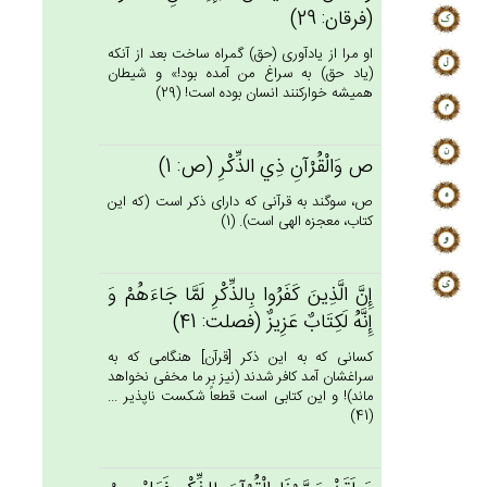
(فرقان: 29)
او مرا از يادآورى (حق) گمراه ساخت بعد از آنكه
(ياد حق) به سراغ من آمده بود!» و شيطان
هميشه خواركنند انسان بوده است! (29)
ص‌ وَالْقُرْآن‌ِ ذِي‌ الذِّكْرِ (ص: 1)
ص، سوگند به قرآنى كه داراى ذكر است (كه اين
كتاب، معجزه الهى است). (1)
إِن‌َّ الَّذِين‌َ كَفَرُوا بِالذِّكْرِ لَمَّا جَاءَهُم‌ْ وَ
إِنَّه‌ُ لَكِتَاب‌ٌ عَزِيزٌ (فصلت: 41)
كسانى كه به اين ذكر [قرآن‏] هنگامى كه به
سراغشان آمد كافر شدند (نيز بر ما مخفى نخواهد
ماند)! و اين كتابى است قطعاً شكست ناپذير ...
(41)