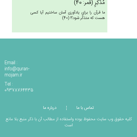
مُدَّكِرٍ (قمر: 40)
ما قرآن را براى يادآورى آسان ساختيم آيا كسى
هست كه متذكّر شود؟! (40)
Email :
info@quran-
mojam.ir
Tel :
09378764435
تماس با ما
درباره ما
¦
کلیه حقوق وب سایت محفوظ بوده واستفاده از مطالب آن با ذکر منبع بلا مانع
است