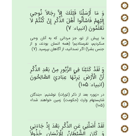
وَ مَا أَرْسَلْنَا قَبْلَك‌َ إِلاَّ رِجَالاً نُوحِي‌
إِلَيْهِم‌ْ فَاسْأَلُوا أَهْل‌َ الذِّكْرِ إِنْ‌ كُنْتُم‌ْ لاَ
تَعْلَمُون‌َ (انبياء: 7)
ما پيش از تو، جز مردانى كه به آنان وحى
مى‏كرديم، نفرستاديم! (همه انسان بودند، و از
جنس بشر!) اگر نمى‏دانيد، از آگاهان بپرسيد. (7)
وَ لَقَدْ كَتَبْنَا فِي‌ الزَّبُورِ مِنْ‌ بَعْدِ الذِّكْرِ
أَن‌َّ الْأَرْض‌َ يَرِثُهَا عِبَادِي‌َ الصَّالِحُون‌َ
(انبياء: 105)
در «زبور» بعد از ذكر (تورات) نوشتيم: «بندگان
شايسته‏ام وارث (حكومت) زمين خواهند شد!»
(105)
لَقَدْ أَضَلَّنِي‌ عَن‌ِ الذِّكْرِ بَعْدَ إِذْ جَاءَنِي‌
وَ كَان‌َ الشَّيْطَان‌ُ لِلْإِنْسَان‌ِ خَذُولاً