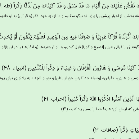
َ نَقُص‌ُّ عَلَيْك‌َ مِن‌ْ أَنْبَاءِ مَا قَدْ سَبَق‌َ وَ قَدْ آتَيْنَاك‌َ مِنْ‌ لَدُنَّا ذِكْرَاً (طه: 99)
ه بخشى از اخبار پيشين را براى تو بازگو مى‏كنيم و ما از نزد خود، ذكر (و قرآنى) به تو داديم! (9
ِك‌َ أَنْزَلْنَاه‌ُ قُرْآنَاً عَرَبِيَّاً وَ صَرَّفْنَا فِيه‌ِ مِن‌َ الْوَعِيدِ لَعَلَّهُم‌ْ يَتَّقُون‌َ أَوْ يُحْدِث‌ُ
ونه آن را قرآنى عربى [فصيح و گويا] نازل كرديم، و انواع وعيدها (و انذارها) را در آن بازگو نم
ْ آتَيْنَا مُوسَي‌ وَ هَارُون‌َ الْفُرْقَان‌َ وَ ضِيَاءً وَ ذِكْرَاً لِلْمُتَّقِين‌َ (انبياء: 48)
موسى و هارون، «فرقان» [وسيله جدا كردن حق از باطل‏] و نور، و آنچه مايه يادآورى براى پرهيزگ
ُهَا الَّذِين‌َ آمَنُوا اذْكُرُوا الله‌َ ذِكْرَاً كَثِيرَاً (احزاب: 41)
ى كه ايمان آورده‏ايد! خدا را بسيار ياد كنيد، (41)
الِيَات‌ِ ذِكْرَاً (صافات: 3)