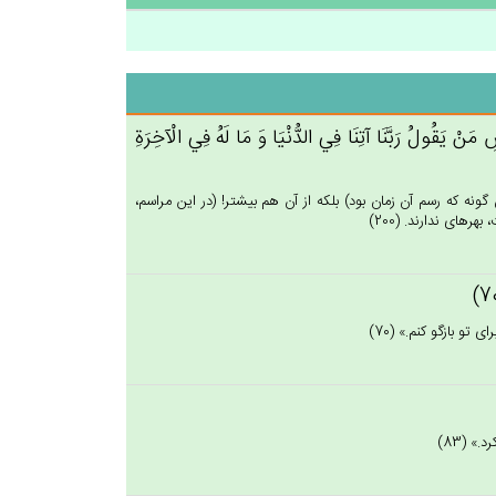
‌ِ مَنْ‌ يَقُول‌ُ رَبَّنَا آتِنَا فِي‌ الدُّنْيَا وَ مَا لَه‌ُ فِي‌ الْآخِرَة‌ِ
 گونه كه رسم آن زمان بود) بلكه از آن هم بيشتر! (در اين مراسم،
ه‏اى ندارند. (200)
و بازگو كنم.» (70)
» (83)