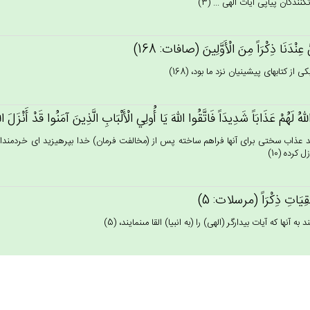
‏كنندگان پياپى آيات الهى ... (3)
‌َّ عِنْدَنَا ذِكْرَاً مِن‌َ الْأَوَّلِين‌َ (صافات: 168)
ى از كتابهاى پيشينيان نزد ما بود، (168)
الله‌ُ لَهُم‌ْ عَذَابَاً شَدِيدَاً فَاتَّقُوا الله‌َ يَا أُولِي‌ الْأَلْبَاب‌ِ الَّذِين‌َ آمَنُوا قَدْ أَنْزَل‌َ ال
 عذاب سختى براى آنها فراهم ساخته پس از (مخالفت فرمان) خدا بپرهيزيد اى خردمندانى ك
 كرده (10)
لْقِيَاتِ ذِكْرَاً (مرسلات: 5)
 به آنها كه آيات بيدارگر (الهى) را (به انبيا) القا مى‏نمايند، (5)