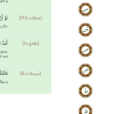
و تلاوت
(صافات:168)
لَوْ أَن
«اگر يك
(طلاق:10)
أَعَدَّ 
خداوند
شما نازل
(مرسلات:5)
فَالْمُ
و سوگند