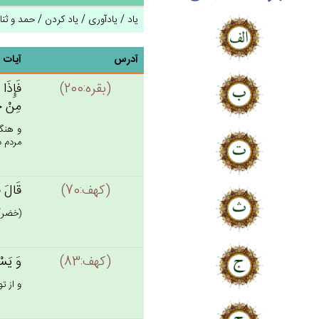
یاد / یادآوری / یاد کردن / حمد و ث
آدرس
آیات
(بقره:200)
فَإِذَا 
مِن‌ْ خَ
و هنگا
مردم دو
(كهف:70)
قَال‌َ ف
(خضر) 
(كهف:83)
وَ يَسْأ
و از ت