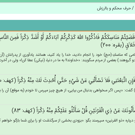
نا / حرف محکم و باارزش
قَضَيْتُم‌ْ مَنَاسِكَكُم‌ْ فَاذْكُرُوا الله‌َ كَذِكْرِكُم‌ْ آبَاءَكُم‌ْ أَوْ أَشَدَّ ذِكْرَاً فَمِن‌َ النَّاس
لاَق‌ٍ (بقره: 200)
مى كه مناسكِ (حج) خود را انجام داديد، خدا را ياد كنيد، همانند يادآورى از پدرانتان (آن
 گروهند:) بعضى از مردم مى‏گويند: «خداوندا! به ما در دنيا، (نيكى) عطا كن!» ولى در آخرت، بهر
َإِنِ‌ اتَّبَعْتَنِي‌ فَلاَ تَسْأَلْنِي‌ عَنْ‌ شَي‌ْءٍ حَتَّي‌ أُحْدِث‌َ لَك‌َ مِنْه‌ُ ذِكْرَاً (كهف: 70)
گفت: «پس اگر مى‏خواهى بدنبال من بيايى، از هيچ چيز مپرس تا خودم (به موقع) آن را براى ت
َلُونَك‌َ عَنْ‌ ذِي‌ الْقَرْنَيْن‌ِ قُل‌ْ سَأَتْلُو عَلَيْكُمْ‌ مِنْه‌ُ ذِكْرَاً (كهف: 83)
و درباره «ذو القرنين» مى‏پرسند بگو: «بزودى بخشى از سرگذشت او را براى شما بازگو خواهم كرد.