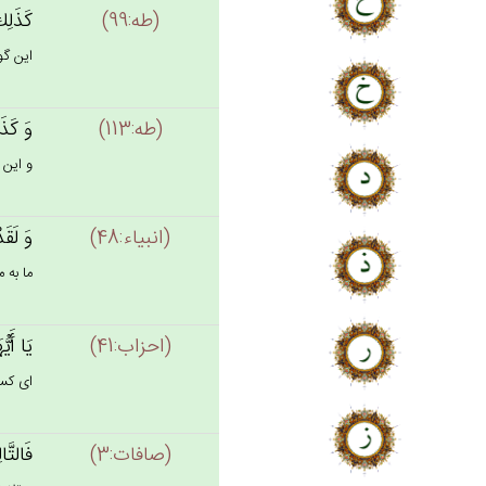
(طه:99)
كَذَلِك‌
اين گون
(طه:113)
وَ كَذَل
و اين گ
(انبياء:48)
وَ لَقَد
ما به 
(احزاب:41)
يَا أَيّ
اى كسان
(صافات:3)
فَالتَّ