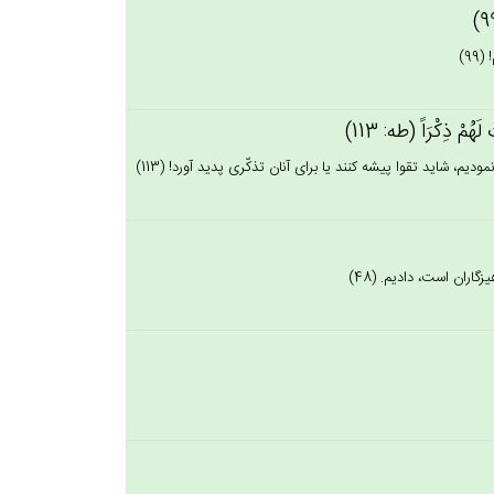
9)
 لَهُم‌ْ ذِكْرَاً (طه: 113)
وديم، شايد تقوا پيشه كنند يا براى آنان تذكّرى پديد آورد! (113)
اران است، داديم. (48)