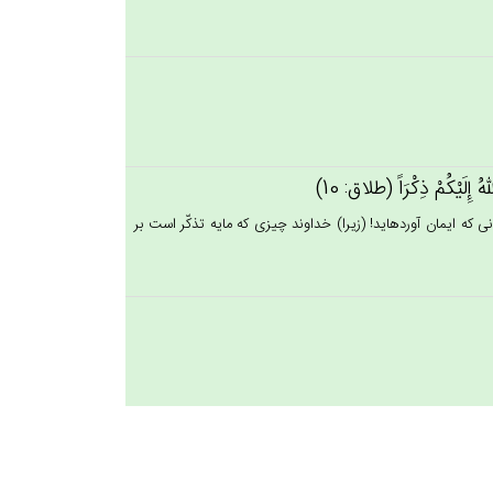
له‌ُ إِلَيْكُم‌ْ ذِكْرَاً (طلاق: 10)
ه ايمان آورده‏ايد! (زيرا) خداوند چيزى كه مايه تذكّر است بر