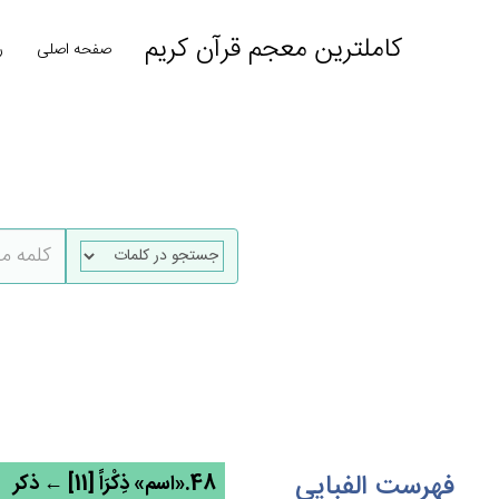
کاملترین معجم قرآن کریم
صفحه اصلی
ر
فهرست الفبایی
48.«اسم» ذِكْرَاً [11] ← ذکر