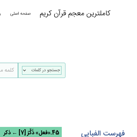
کاملترین معجم قرآن کریم
صفحه اصلی
ر
فهرست الفبایی
45.«فعل» ذَكِّرْ [7] ← ذکر