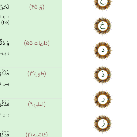
(ق:45)
نَحْن‌ُ 
ما به 
(45)
(ذاريات:55)
وَ ذَكِّ
و پيوست
(طور:29)
فَذَكِّر
پس تذك
(اعلي:9)
فَذَكِّ
پس تذكّ
(غاشيه:21)
فَذَكِّر