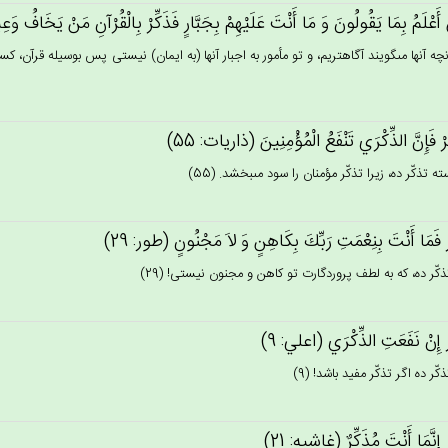
أَعْلَم‌ُ بِمَا يَقُولُون‌َ وَ مَا أَنْت‌َ عَلَيْهِمْ‌ بِجَبَّارٍ فَذَكِّرْ بِالْقُرْآن‌ِ مَنْ‌ يَخَاف‌ُ وَعِ
آنچه آنها مى‏گويند آگاهتريم، و تو مأمور به اجبار آنها (به ايمان) نيستى پس بوسيله قرآن، 
رْ فَإِن‌َّ الذِّكْرَي‌ تَنْفَع‌ُ الْمُؤْمِنِين‌َ (ذاريات: 55)
ه تذكّر ده، زيرا تذكّر مؤمنان را سود مى‏بخشد. (55)
ْ فَمَا أَنْت‌َ بِنِعْمَت‌ِ رَبِّك‌َ بِكَاهِن‌ٍ وَ لاَ مَجْنُون‌ٍ (طور: 29)
ّر ده، كه به لطف پروردگارت تو كاهن و مجنون نيستى! (29)
رْ إِنْ‌ نَفَعَت‌ِ الذِّكْرَي‌ (اعلي: 9)
ر ده اگر تذكّر مفيد باشد! (9)
ْ إِنَّمَا أَنْت‌َ مُذَكِّرٌ (غاشيه: 21)