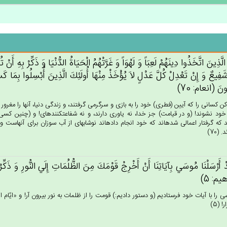
الَّذِين‌َ اتَّخَذُوا دِينَهُم‌ْ لَعِبَاً وَ لَهْوَاً وَ غَرَّتْهُم‌ُ الْحَيَاة‌ُ الدُّنْيَا وَ ذَكِّرْ بِه‌ِ أ
شَفِيع‌ٌ وَ إِنْ‌ تَعْدِل‌ْ كُل‌َّ عَدْل‌ٍ لاَ يُؤْخَذْ مِنْهَا أُولَئِك‌َ الَّذِين‌َ أُبْسِلُوا بِمَا 
ون‌َ (انعام: 70)
كن كسانى را كه آيين (فطرى) خود را به بازى و سرگرمى گرفتند، و زندگى دنيا، آنها را مغرور سا
خود نشوند! (و در قيامت) جز خدا، نه ياورى دارند، و نه شفاعت‏كننده‏اى! و (چنين كسى
كه گرفتار اعمالى شده‏اند كه خود انجام داده‏اند نوشابه‏اى از آب سوزان براى آنهاست و ع
 (70)
ْ أَرْسَلْنَا مُوسَي‌ بِآيَاتِنَا أَن‌ْ أَخْرِج‌ْ قَوْمَك‌َ مِن‌َ الظُّلُمَات‌ِ إِلَي‌ النُّورِ وَ ذَكِّرْهُ
يم: 5)
ى را با آيات خود فرستاديم (و دستور داديم:) قومت را از ظلمات به نور بيرون آر! و «ايّام اللّ
 (5)