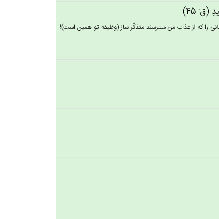
يدِ (ق: 45)
كسانى را كه از عذاب من مى‏ترسند متذكّر ساز (وظيفه تو همين است)!