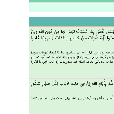
َنْ‌ تُبْسَل‌َ نَفْس‌ٌ بِمَا كَسَبَت‌ْ لَيْس‌َ لَهَا مِنْ‌ دُون‌ِ الله‌ِ وَلِي‌ٌّ
كَسَبُوا لَهُم‌ْ شَرَاب‌ٌ مِنْ‌ حَمِيم‌ٍ وَ عَذَاب‌ٌ أَلِيم‌ٌ بِمَا كَانُوا
خته، و با اين (قرآن)، به آنها يادآورى نما، تا گرفتار (عواقب شوم)
) هر گونه عوضى بپردازد، از او پذيرفته نخواهد شد آنها كسانى
ذاب دردناكى بخاطر اينكه كفر مى‏ورزيدند (و آيات الهى را انكار)
مْ‌ بِأَيَّام‌ِ الله‌ِ إِن‌َّ فِي‌ ذَلِك‌َ لَآيَات‌ٍ لِكُل‌ِّ صَبَّارٍ شَكُورٍ
َه» را به آنان ياد آور! در اين، نشانه‏هايى است براى هر صبر كننده