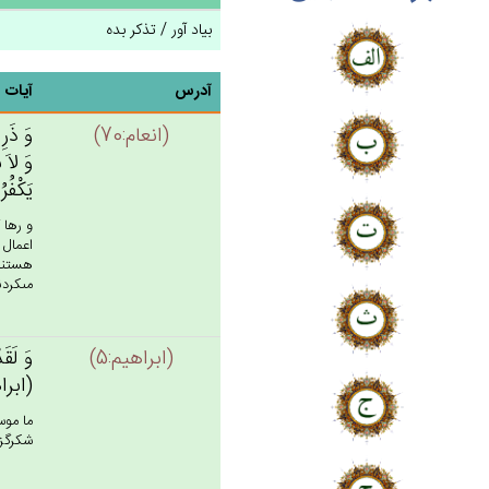
بیاد آور / تذکر بده
آدرس
آیات
(انعام:70)
وَ ذَرِ 
وَ لاَ 
يَكْفُرُ
و رها 
اعمال 
هستند 
مى‏كردند.
(ابراهيم:5)
وَ لَقَد
(ابراه
ما موس
شكرگزار!