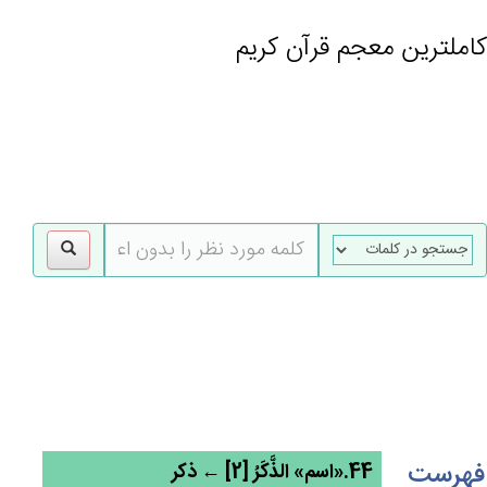
کاملترین معجم قرآن کریم
gle
tion
فهرست
44.«اسم» الذَّكَرُ [2] ← ذکر