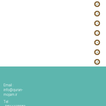
Email :
info@quran-
mojam.ir
Tel :