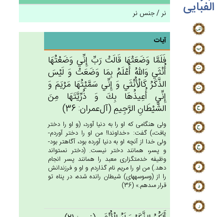
الفبایی
نر / جنس نر
آیات
فَلَمَّا وَضَعَتْهَا قَالَت‌ْ رَب‌ِّ إِنِّي‌ وَضَعْتُهَا
أُنْثَي‌ وَالله‌ُ أَعْلَم‌ُ بِمَا وَضَعَت‌ْ وَ لَيْس‌َ
الذَّكَرُ كَالْأُنْثَي‌ وَ إِنِّي‌ سَمَّيْتُهَا مَرْيَم‌َ وَ
إِنِّي‌ أُعِيذُهَا بِك‌َ وَ ذُرِّيَّتَهَا مِن‌َ
الشَّيْطَان‌ِ الرَّجِيم‌ِ (آل‌عمران: 36)
ولى هنگامى كه او را به دنيا آورد، (و او را دختر
يافت،) گفت: «خداوندا! من او را دختر آوردم-
ولى خدا از آنچه او به دنيا آورده بود، آگاهتر بود-
و پسر، همانند دختر نيست. (دختر نمى‏تواند
وظيفه خدمتگزارى معبد را همانند پسر انجام
دهد.) من او را مريم نام گذاردم و او و فرزندانش
را از (وسوسه‏هاى) شيطان رانده شده، در پناه تو
قرار مى‏دهم.» (36)