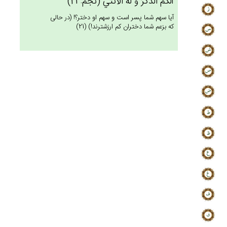
أَلَكُم‌ُ الذَّكَرُ وَ لَه‌ُ الْأُنْثَي‌ (نجم: 21)
آيا سهم شما پسر است و سهم او دختر؟! (در حالى
كه بزعم شما دختران كم ارزش‏ترند!) (21)