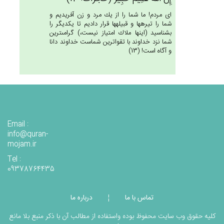
اى مردم! ما شما را از يك مرد و زن آفريديم و
شما را تيره‏ها و قبيله‏ها قرار داديم تا يكديگر را
بشناسيد (اينها ملاك امتياز نيست،) گرامى‏ترين
شما نزد خداوند با تقواترين شماست خداوند دانا
و آگاه است! (13)
Email :
info@quran-
mojam.ir
Tel :
09378764435
تماس با ما
درباره ما
¦
کلیه حقوق وب سایت محفوظ بوده واستفاده از مطالب آن با ذکر منبع بلا مانع