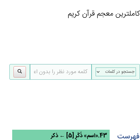
کاملترین معجم قرآن کریم
gle
tion
فهرست
43.«اسم» ذَكَرٍ [5] ← ذکر