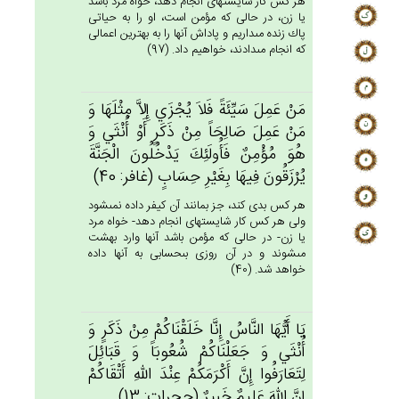
هر كس كار شايسته‏اى انجام دهد، خواه مرد باشد
يا زن، در حالى كه مؤمن است، او را به حياتى
پاك زنده مى‏داريم و پاداش آنها را به بهترين اعمالى
كه انجام مى‏دادند، خواهيم داد. (97)
مَن‌ْ عَمِل‌َ سَيِّئَة‌ً فَلاَ يُجْزَي‌ إِلاَّ مِثْلَهَا وَ
مَن‌ْ عَمِل‌َ صَالِحَاً مِنْ‌ ذَكَرٍ أَوْ أُنْثَي‌ وَ
هُوَ مُؤْمِن‌ٌ فَأُولَئِك‌َ يَدْخُلُون‌َ الْجَنَّة‌َ
يُرْزَقُون‌َ فِيهَا بِغَيْرِ حِسَاب‌ٍ (غافر: 40)
هر كس بدى كند، جز بمانند آن كيفر داده نمى‏شود
ولى هر كس كار شايسته‏اى انجام دهد- خواه مرد
يا زن- در حالى كه مؤمن باشد آنها وارد بهشت
مى‏شوند و در آن روزى بى‏حسابى به آنها داده
خواهد شد. (40)
يَا أَيُّهَا النَّاس‌ُ إِنَّا خَلَقْنَاكُمْ‌ مِنْ‌ ذَكَرٍ وَ
أُنْثَي‌ وَ جَعَلْنَاكُم‌ْ شُعُوبَاً وَ قَبَائِل‌َ
لِتَعَارَفُوا إِن‌َّ أَكْرَمَكُم‌ْ عِنْدَ الله‌ِ أَتْقَاكُم‌ْ
إِن‌َّ الله‌َ عَلِيم‌ٌ خَبِيرٌ (حجرات: 13)