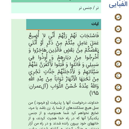
الفبایی
نر / جنس نر
آیات
فَاسْتَجَاب‌َ لَهُم‌ْ رَبُّهُم‌ْ أَنِّي‌ لاَ أُضِيع‌ُ
عَمَل‌َ عَامِل‌ٍ مِنْكُمْ‌ مِنْ‌ ذَكَرٍ أَوْ أُنْثَي‌
بَعْضُكُمْ‌ مِنْ‌ بَعْض‌ٍ فَالَّذِين‌َ هَاجَرُوا وَ
أُخْرِجُوا مِنْ‌ دِيَارِهِم‌ْ وَ أُوذُوا فِي‌
سَبِيلِي‌ وَ قَاتَلُوا وَ قُتِلُوا لَأَُكَفِّرَن‌َّ عَنْهُمْ‌
سَيِّئَاتِهِم‌ْ وَ لَأَُدْخِلَنَّهُم‌ْ جَنَّات‌ٍ تَجْرِي‌
مِنْ‌ تَحْتِهَا الْأَنْهَارُ ثَوَابَاً مِن‌ْ عِنْدِ الله‌ِ
وَالله‌ُ عِنْدَه‌ُ حُسْن‌ُ الثَّوَاب‌ِ (آل‌عمران:
195)
خداوند، درخواست آنها را پذيرفت (و فرمود:) من
عمل هيچ عمل‏كننده‏اى از شما را، زن باشد يا مرد،
ضايع نخواهم كرد شما همنوعيد، و از جنس
يكديگر! آنها كه در راه خدا هجرت كردند، و از
خانه‏هاى خود بيرون رانده شدند و در راه من آزار
ديدند، و جنگ كردند و كشته شدند، بيقين