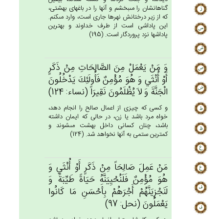
گناهانشان را مى‏بخشم و آنها را در باغهاى بهشتى،
كه از زير درختانش نهرها جارى است، وارد مى‏كنم.
اين پاداشى است از طرف خداوند و بهترين
پاداشها نزد پروردگار است. (195)
وَ مَنْ‌ يَعْمَل‌ْ مِن‌َ الصَّالِحَات‌ِ مِنْ‌ ذَكَرٍ
أَوْ أُنْثَي‌ وَ هُوَ مُؤْمِن‌ٌ فَأُولَئِك‌َ يَدْخُلُون‌َ
الْجَنَّة‌َ وَ لاَ يُظْلَمُون‌َ نَقِيرَاً (نساء: 124)
و كسى كه چيزى از اعمال صالح را انجام دهد،
خواه مرد باشد يا زن، در حالى كه ايمان داشته
باشد، چنان كسانى داخل بهشت مى‏شوند و
كمترين ستمى به آنها نخواهد شد. (124)
مَن‌ْ عَمِل‌َ صَالِحَاً مِنْ‌ ذَكَرٍ أَوْ أُنْثَي‌ وَ
هُوَ مُؤْمِن‌ٌ فَلَنُحْيِيَنَّه‌ُ حَيَاة‌ً طَيِّبَة‌ً وَ
لَنَجْزِيَنَّهُم‌ْ أَجْرَهُمْ‌ بِأَحْسَنِ مَا كَانُوا
يَعْمَلُون‌َ (نحل: 97)