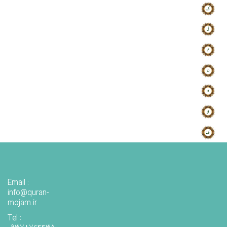
Email :
info@quran-
mojam.ir
Tel :