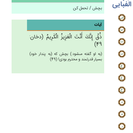
الفبایی
بچش / تحمل کن
آیات
ذُق‌ْ إِنَّك‌َ أَنْت‌َ الْعَزِيزُ الْكَرِيم‌ُ (دخان:
49)
(به او گفته مى‏شود:) بچش كه (به پندار خود)
بسيار قدرتمند و محترم بودى! (49)