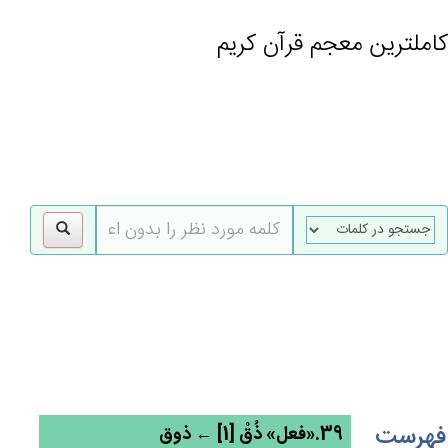
کاملترین معجم قرآن کریم
gle
tion
فهرست
39.«فعل» ذُق‌ْ [1] ← ذوق