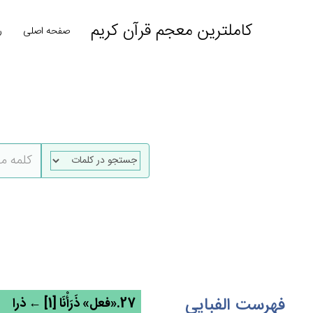
کاملترین معجم قرآن کریم
صفحه اصلی
ر
فهرست الفبایی
27.«فعل» ذَرَأْنَا [1] ← ذرا