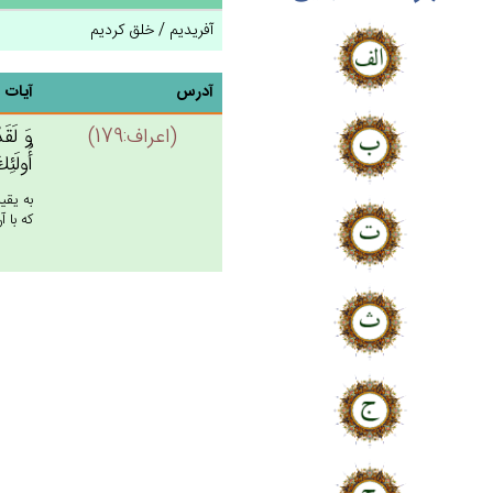
آفریدیم / خلق کردیم
آدرس
آیات
(اعراف:179)
وَ لَقَد
أُولَئِك
به يقي
كه با آ