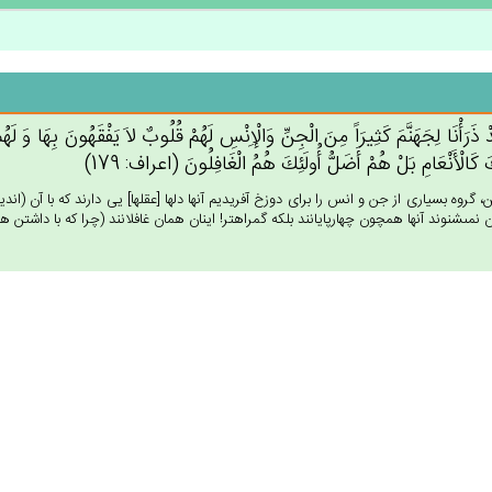
ْ ذَرَأْنَا لِجَهَنَّم‌َ كَثِيرَاً مِن‌َ الْجِن‌ِّ وَالْإِنْس‌ِ لَهُم‌ْ قُلُوب‌ٌ لاَ يَفْقَهُون‌َ بِهَا وَ لَه
‌َ كَالْأَنْعَام‌ِ بَل‌ْ هُم‌ْ أَضَل‌ُّ أُولَئِك‌َ هُم‌ُ الْغَافِلُون‌َ (اعراف: 179)
ن، گروه بسيارى از جن و انس را براى دوزخ آفريديم آنها دلها [عقلها] يى دارند كه با آن (اند
ن نمى‏شنوند آنها همچون چهارپايانند بلكه گمراهتر! اينان همان غافلانند (چرا كه با داشتن همه‏