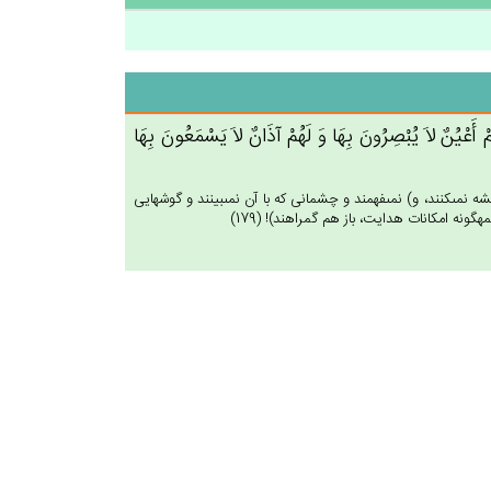
ُم‌ْ أَعْيُن‌ٌ لاَ يُبْصِرُون‌َ بِهَا وَ لَهُم‌ْ آذَان‌ٌ لاَ يَسْمَعُون‌َ بِهَا
يشه نمى‏كنند، و) نمى‏فهمند و چشمانى كه با آن نمى‏بينند و گوشهايى
گونه امكانات هدايت، باز هم گمراهند)! (179)