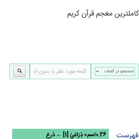
کاملترین معجم قرآن کریم
gle
tion
فهرست
26.«اسم» ذِرَاعَيْ [1] ← ذرع