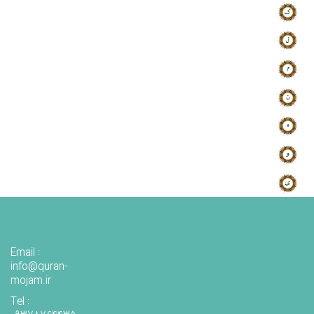
Email :
info@quran-
mojam.ir
Tel :