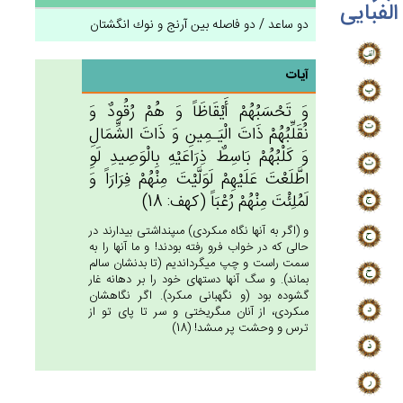
الفبایی
دو ساعد / دو فاصله بين آرنج و نوك انگشتان‏
آیات
وَ تَحْسَبُهُم‌ْ أَيْقَاظَاً وَ هُم‌ْ رُقُودٌ وَ
نُقَلِّبُهُم‌ْ ذَات‌َ الْيَـمِين‌ِ وَ ذَات‌َ الشِّمَال‌ِ
وَ كَلْبُهُم‌ْ بَاسِط‌ٌ ذِرَاعَيْه‌ِ بِالْوَصِيدِ لَوِ
اطَّلَعْت‌َ عَلَيْهِم‌ْ لَوَلَّيْت‌َ مِنْهُم‌ْ فِرَارَاً وَ
لَمُلِئْت‌َ مِنْهُم‌ْ رُعْبَاً (كهف: 18)
و (اگر به آنها نگاه مى‏كردى) مى‏پنداشتى بيدارند در
حالى كه در خواب فرو رفته بودند! و ما آنها را به
سمت راست و چپ ميگردانديم (تا بدنشان سالم
بماند). و سگ آنها دستهاى خود را بر دهانه غار
گشوده بود (و نگهبانى مى‏كرد). اگر نگاهشان
مى‏كردى، از آنان مى‏گريختى و سر تا پاى تو از
ترس و وحشت پر مى‏شد! (18)