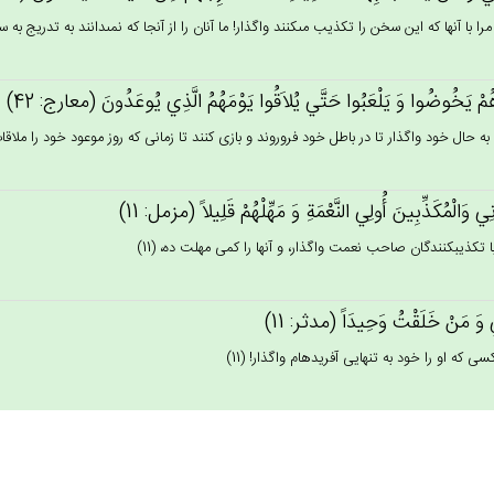
را با آنها كه اين سخن را تكذيب مى‏كنند واگذار! ما آنان را از آنجا كه نمى‏دانند به تدريج به س
ُم‌ْ يَخُوضُوا وَ يَلْعَبُوا حَتَّي‌ يُلاَقُوا يَوْمَهُم‌ُ الَّذِي‌ يُوعَدُون‌َ (معارج: 42)
 به حال خود واگذار تا در باطل خود فروروند و بازى كنند تا زمانى كه روز موعود خود را ملاقات ن
ِي‌ وَالْمُكَذِّبِين‌َ أُولِي‌ النَّعْمَة‌ِ وَ مَهِّلْهُم‌ْ قَلِيلاً (مزمل: 11)
با تكذيب‏كنندگان صاحب نعمت واگذار، و آنها را كمى مهلت ده، (11)
‌ وَ مَن‌ْ خَلَقْت‌ُ وَحِيدَاً (مدثر: 11)
كسى كه او را خود به تنهايى آفريده‏ام واگذار! (11)