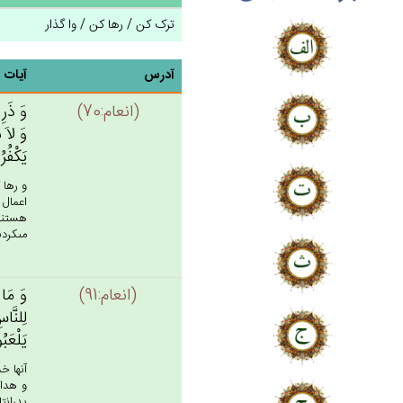
ترک کن / رها کن / وا گذار
آدرس
آیات
(انعام:70)
وَ ذَرِ 
وَ لاَ 
يَكْفُرُ
و رها 
اعمال 
هستند 
مى‏كردند.
(انعام:91)
وَ مَا 
لِلنَّا
يَلْعَبُ
آنها خ
پدرانتا