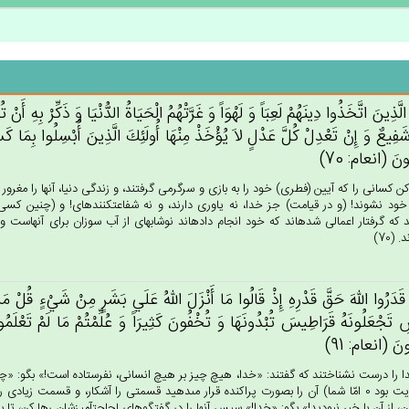
الَّذِين‌َ اتَّخَذُوا دِينَهُم‌ْ لَعِبَاً وَ لَهْوَاً وَ غَرَّتْهُم‌ُ الْحَيَاة‌ُ الدُّنْيَا وَ ذَكِّرْ بِه‌ِ أ
شَفِيع‌ٌ وَ إِنْ‌ تَعْدِل‌ْ كُل‌َّ عَدْل‌ٍ لاَ يُؤْخَذْ مِنْهَا أُولَئِك‌َ الَّذِين‌َ أُبْسِلُوا بِمَا 
ون‌َ (انعام: 70)
كن كسانى را كه آيين (فطرى) خود را به بازى و سرگرمى گرفتند، و زندگى دنيا، آنها را مغرور سا
خود نشوند! (و در قيامت) جز خدا، نه ياورى دارند، و نه شفاعت‏كننده‏اى! و (چنين كسى
كه گرفتار اعمالى شده‏اند كه خود انجام داده‏اند نوشابه‏اى از آب سوزان براى آنهاست و ع
 (70)
قَدَرُوا الله‌َ حَق‌َّ قَدْرِه‌ِ إِذْ قَالُوا مَا أَنْزَل‌َ الله‌ُ عَلَي‌ بَشَرٍ مِنْ‌ شَي‌ْءٍ قُل‌ْ م
س‌ِ تَجْعَلُونَه‌ُ قَرَاطِيس‌َ تُبْدُونَهَا وَ تُخْفُون‌َ كَثِيرَاً وَ عُلِّمْتُمْ‌ مَا لَم‌ْ تَعْلَمُوا 
ون‌َ (انعام: 91)
دا را درست نشناختند كه گفتند: «خدا، هيچ چيز بر هيچ انسانى، نفرستاده است!» بگو: «چه ك
و هدايت بود 0 امّا شما) آن را بصورت پراكنده قرار مى‏دهيد قسمتى را آشكار، و قسمت زيا
ن، از آن با خبر نبوديد!» بگو: «خدا!» سپس آنها را در گفتگوهاى لجاجت‏آميزشان رها كن، تا بازى 