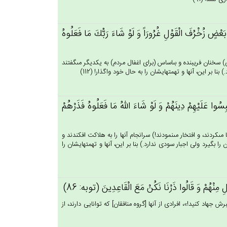
بَعْض‌ٍ زُخْرُف‌َ الْقَوْل‌ِ غُرُورَاً وَ لَوْ شَاءَ رَبُّك‌َ مَا فَعَلُوه‌ُ
 سخنان فريبنده و بى‏اساس (براى اغفال مردم) به يكديگر مى‏گفتند
 بر اين، آنها و تهمتهايشان را به حال خود واگذار! (112)
ْبِسُوا عَلَيْهِم‌ْ دِينَهُم‌ْ وَ لَوْ شَاءَ الله‌ُ مَا فَعَلُوه‌ُ فَذَرْهُم‌ْ
ى‏كردند، و افتخار مى‏نمودند!) سرانجام آنها را به هلاكت افكندند و
ا بگيرد ولى اجبار سودى ندارد.) بنا بر اين، آنها و تهمتهايشان را
ِ مِنْهُم‌ْ وَ قَالُوا ذَرْنَا نَكُنْ‌ مَع‌َ الْقَاعِدِين‌َ (توبه: 86)
جهاد كنيد!»، افرادى از آنها [گروه منافقان‏] كه توانايى دارند، از