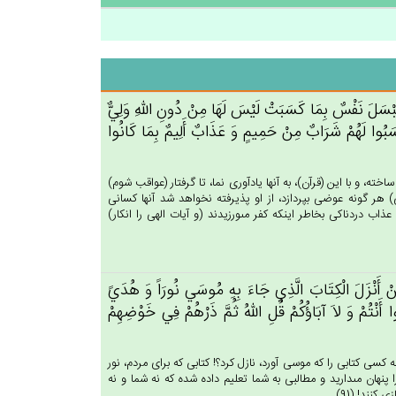
َنْ‌ تُبْسَل‌َ نَفْس‌ٌ بِمَا كَسَبَت‌ْ لَيْس‌َ لَهَا مِنْ‌ دُون‌ِ الله‌ِ وَلِي‌ٌّ
كَسَبُوا لَهُم‌ْ شَرَاب‌ٌ مِنْ‌ حَمِيم‌ٍ وَ عَذَاب‌ٌ أَلِيم‌ٌ بِمَا كَانُوا
خته، و با اين (قرآن)، به آنها يادآورى نما، تا گرفتار (عواقب شوم)
) هر گونه عوضى بپردازد، از او پذيرفته نخواهد شد آنها كسانى
ذاب دردناكى بخاطر اينكه كفر مى‏ورزيدند (و آيات الهى را انكار)
َن‌ْ أَنْزَل‌َ الْكِتَاب‌َ الَّذِي‌ جَاءَ بِه‌ِ مُوسَي‌ نُورَاً وَ هُدَي‌ً
أَنْتُم‌ْ وَ لاَ آبَاؤُكُم‌ْ قُل‌ِ الله‌ُ ثُم‌َّ ذَرْهُم‌ْ فِي‌ خَوْضِهِم‌ْ
سى كتابى را كه موسى آورد، نازل كرد؟! كتابى كه براى مردم، نور
دى را پنهان مى‏داريد و مطالبى به شما تعليم داده شده كه نه شما و نه
كنند! (91)