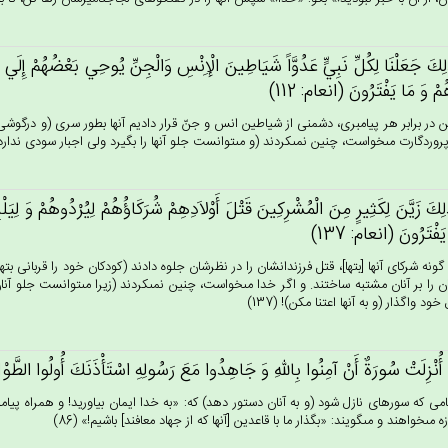
ِك‌َ جَعَلْنَا لِكُل‌ِّ نَبِي‌ٍّ عَدُوَّاً شَيَاطِين‌َ الْإِنْس‌ِ وَالْجِن‌ِّ يُوحِي‌ بَعْضُهُم‌ْ إِلَي‌ 
م‌ْ وَ مَا يَفْتَرُون‌َ (انعام: 112)
ن در برابر هر پيامبرى، دشمنى از شياطين انس و جنّ قرار داديم آنها بطور سرى (و درگوشى)
روردگارت مى‏خواست، چنين نمى‏كردند (و مى‏توانست جلو آنها را بگيرد ولى اجبار سودى ندارد.) بنا
ِك‌َ زَيَّن‌َ لِكَثِيرٍ مِن‌َ الْمُشْرِكِين‌َ قَتْل‌َ أَوْلاَدِهِم‌ْ شُرَكَاؤُهُم‌ْ لِيُرْدُوهُم‌ْ وَ لِيَل
َفْتَرُون‌َ (انعام: 137)
ونه شركاى آنها [بتها]، قتل فرزندانشان را در نظرشان جلوه دادند (كودكان خود را قربانى بتها م
ن را بر آنان مشتبه ساختند. و اگر خدا مى‏خواست، چنين نمى‏كردند (زيرا مى‏توانست جلو آنان ر
خود واگذار (و به آنها اعتنا مكن)! (137)
 أُنْزِلَت‌ْ سُورَة‌ٌ أَن‌ْ آمِنُوا بِالله‌ِ وَ جَاهِدُوا مَع‌َ رَسُولِه‌ِ اسْتَأْذَنَك‌َ أُولُوا الطَّوْل‌
مى كه سوره‏اى نازل شود (و به آنان دستور دهد) كه: «به خدا ايمان بياوريد! و همراه پيامبرش 
ه مى‏خواهند و مى‏گويند: «بگذار ما با قاعدين [آنها كه از جهاد معافند] باشيم!» (86)