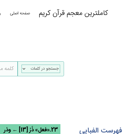
کاملترین معجم قرآن کریم
صفحه اصلی
ر
فهرست الفبایی
23.«فعل» ذَرْ [13] ← وذر