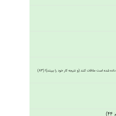
اده شده است ملاقات كنند (و نتيجه كار خود را ببينند)! (83)
4)