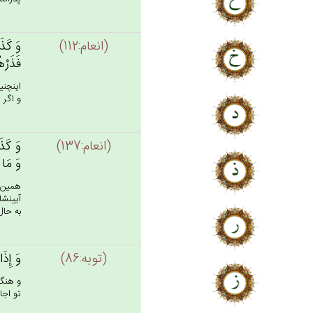
(انعام:112)
وَ كَذَل
فَذَرْهُ
اينچني
و اگر پ
(انعام:137)
وَ كَذَل
وَ مَا ي
همين گ
آيينشا
به حال 
(توبه:86)
وَ إِذَا
و هنگا
تو اجاز