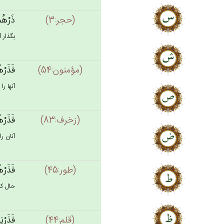
(حجر:3)
ذَرْهُم‌
بگذار آ
(مؤمنون:54)
فَذَرْه
آنها را
(زخرف:83)
فَذَرْه
آنان را
(طور:45)
فَذَرْه
حال كه 
(قلم:44)
فَذَرْن