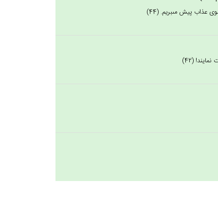
وى عذاب پيش مى‏بريم. (44)
مايند! (42)