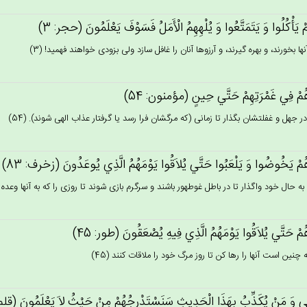
ْ يَأْكُلُوا وَ يَتَمَتَّعُوا وَ يُلْهِهِم‌ُ الْأَمَل‌ُ فَسَوْف‌َ يَعْلَمُون‌َ (حجر: 3)
نها بخورند، و بهره گيرند، و آرزوها آنان را غافل سازد ولى بزودى خواهند فهميد! (3)
ُم‌ْ فِي‌ غَمْرَتِهِم‌ْ حَتَّي‌ حِين‌ٍ (مؤمنون: 54)
 در جهل و غفلتشان بگذار تا زمانى (كه مرگشان فرا رسد يا گرفتار عذاب الهى شوند). (54)
ُم‌ْ يَخُوضُوا وَ يَلْعَبُوا حَتَّي‌ يُلاَقُوا يَوْمَهُم‌ُ الَّذِي‌ يُوعَدُون‌َ (زخرف: 83)
 به حال خود واگذار تا در باطل غوطه‏ور باشند و سرگرم بازى شوند تا روزى را كه به آنها وعده د
ُم‌ْ حَتَّي‌ يُلاَقُوا يَوْمَهُم‌ُ الَّذِي‌ فِيه‌ِ يُصْعَقُون‌َ (طور: 45)
چنين است آنها را رها كن تا روز مرگ خود را ملاقات كنند (45)
ِي‌ وَ مَنْ‌ يُكَذِّب‌ُ بِهَذَا الْحَدِيث‌ِ سَنَسْتَدْرِجُهُمْ‌ مِن‌ْ حَيْث‌ُ لاَ يَعْلَمُون‌َ (قلم: 4