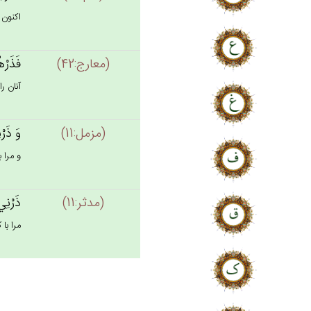
اكنون م
(معارج:42)
فَذَرْه
آنان را
(مزمل:11)
وَ ذَرْن
و مرا 
(مدثر:11)
ذَرْنِي
مرا با 