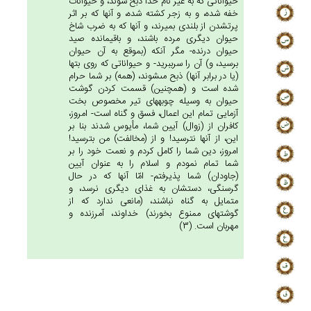
حيواناتى كه به غير نام خدا ذبح شوند، و حيوانات
خفه شده، و به زجر كشته شده، و آنها كه بر اثر
پرت‏شدن از بلندى بميرند، و آنها كه به ضرب شاخ
حيوان ديگرى مرده باشند، و باقيمانده صيد
حيوان درنده- مگر آنكه (بموقع به آن حيوان
برسيد، و) آن را سرببريد- و حيواناتى كه روى بتها
(يا در برابر آنها) ذبح مى‏شوند، (همه) بر شما حرام
شده است و (همچنين) قسمت كردن گوشت
حيوان به وسيله چوبه‏هاى تير مخصوص بخت
آزمايى تمام اين اعمال، فسق و گناه است- امروز،
كافران از (زوال) آيين شما، مأيوس شدند بنا بر
اين، از آنها نترسيد! و از (مخالفت) من بترسيد!
امروز، دين شما را كامل كردم و نعمت خود را بر
شما تمام نمودم و اسلام را به عنوان آيين
(جاودان) شما پذيرفتم- امّا آنها كه در حال
گرسنگى، دستشان به غذاى ديگرى نرسد، و
متمايل به گناه نباشند، (مانعى ندارد كه از
گوشتهاى ممنوع بخورند) خداوند، آمرزنده و
مهربان است. (3)