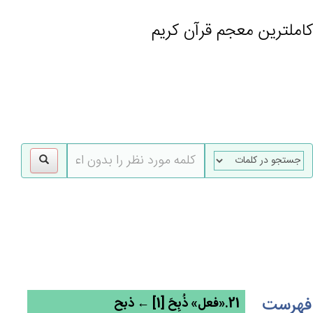
کاملترین معجم قرآن کریم
gle
tion
فهرست
21.«فعل» ذُبِح‌َ [1] ← ذبح