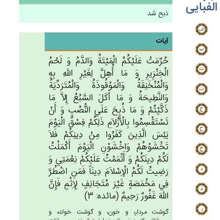
الفبایی
ذبح شد
آیات
حُرِّمَت‌ْ عَلَيْكُم‌ُ الْمَيْتَة‌ُ وَالدَّم‌ُ وَ لَحْم‌ُ
الْخِنْزِيرِ وَ مَا أُهِل‌َّ لِغَيْرِ الله‌ِ بِه‌ِ
وَالْمُنْخَنِقَة‌ُ وَالْمَوْقُوذَة‌ُ وَالْمُتَرَدِّيَة‌ُ
وَالنَّطِيحَة‌ُ وَ مَا أَكَل‌َ السَّبُع‌ُ إِلاَّ مَا
ذَكَّيْتُم‌ْ وَ مَا ذُبِح‌َ عَلَي‌ النُّصُب‌ِ وَ أَنْ‌
تَسْتَقْسِمُوا بِالْأَزْلاَم‌ِ ذَلِكُم‌ْ فِسْق‌ٌ الْيَوْم‌َ
يَئِس‌َ الَّذِين‌َ كَفَرُوا مِنْ‌ دِينِكُم‌ْ فَلاَ
تَخْشَوْهُم‌ْ وَاخْشَوْن‌ِ الْيَوْم‌َ أَكْمَلْت‌ُ
لَكُم‌ْ دِينَكُم‌ْ وَ أَتْمَمْت‌ُ عَلَيْكُم‌ْ نِعْمَتِي‌ وَ
رَضِيت‌ُ لَكُم‌ُ الْإِسْلاَم‌َ دِينَاً فَمَن‌ِ اضْطُرَّ
فِي‌ مَخْمَصَة‌ٍ غَيْرَ مُتَجَانِف‌ٍ لِإِثْم‌ٍ فَإِن‌َّ
الله‌َ غَفُورٌ رَحِيم‌ٌ (مائده: 3)
گوشت مردار، و خون، و گوشت خوك، و