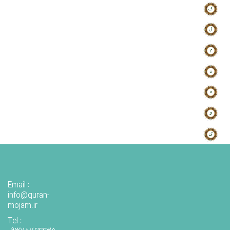
Email :
info@quran-
mojam.ir
Tel :