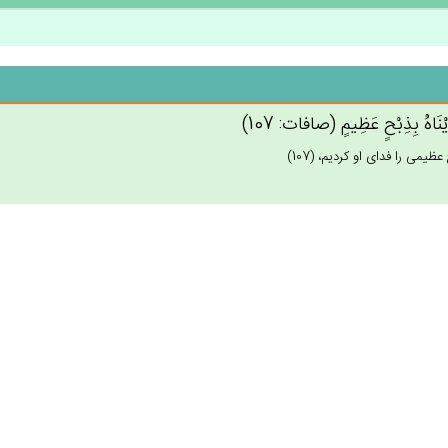
يْنَاه‌ُ بِذِبْح‌ٍ عَظِيم‌ٍ (صافات: 107)
عظيمى را فداى او كرديم، (107)