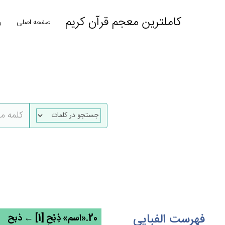
کاملترین معجم قرآن کریم
صفحه اصلی
ر
فهرست الفبایی
20.«اسم» ذِبْح‌ٍ [1] ← ذبح