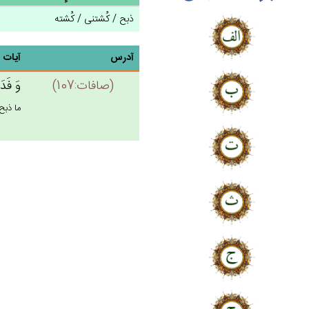
ذبح / کُشتنی / کُشته
آدرس
آیات
(صافات:107)
وَ فَدَ
ما ذبح 