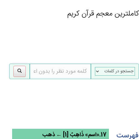
کاملترین معجم قرآن کریم
gle
tion
فهرست
17.«اسم» ذَاهِب‌ٌ [1] ← ذهب