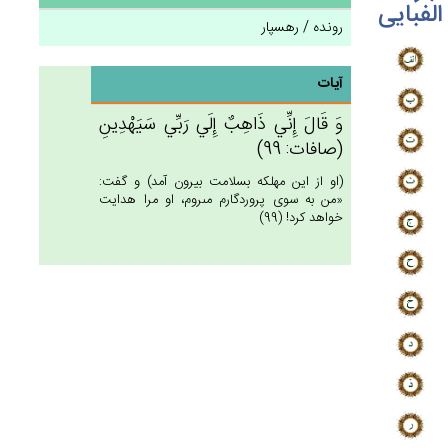
الفبایی
رونده / رهسپار
آیات
وَ قَال‌َ إِنِّي‌ ذَاهِب‌ٌ إِلَي‌ رَبِّي‌ سَيَهْدِين‌ِ
(صافات: 99)
(او از اين مهلكه بسلامت بيرون آمد) و گفت:
«من به سوى پروردگارم مى‏روم، او مرا هدايت
خواهد كرد! (99)