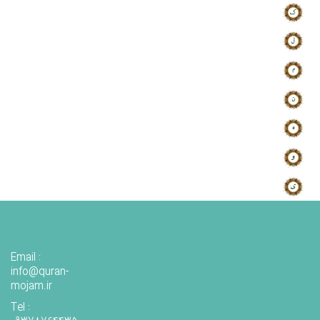
Email :
info@quran-
mojam.ir
Tel :