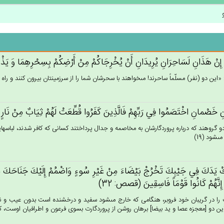
 إِن‌ْ هَذَان‌ِ لَسَاحِرَان‌ِ يُرِيدَان‌ِ أَنْ‌ يُخْرِجَاكُمْ‌ مِن‌ْ أَرْضِكُمْ‌ بِسِحْرِهِمَا وَ يَذْهَ
«اين دو (نفر) مسلّماً ساحرند! مى‏خواهند با سحرشان شما را از سرزمينتان بيرون كنند و راه و رس
ِ خَصْمان‌ِ اخْتَصَمُوا فِي‌ رَبِّهِم‌ْ فَالَّذِين‌َ كَفَرُوا قُطِّعَت‌ْ لَهُم‌ْ ثِيَاب‌ٌ مِنْ‌ نَارٍ
دو گروهند كه درباره پروردگارشان به مخاصمه و جدال پرداختند كسانى كه كافر شدند، لباسها
ى‏شود (19)
ْ يَدَك‌َ فِي‌ جَيْبِك‌َ تَخْرُج‌ْ بَيْضَاءَ مِن‌ْ غَيْرِ سُوءٍ وَاضْمُم‌ْ إِلَيْك‌َ جَنَاحَك‌َ مِن‌َ
‌ِ إِنَّهُم‌ْ كَانُوا قَوْمَاً فَاسِقِين‌َ (قصص: 32)
ا در گريبان خود فروبر، هنگامى كه خارج مى‏شود سفيد و درخشنده است بدون عيب و نق
ين دو [معجزه عصا و يد بيضا] برهان روشن از پروردگارت بسوى فرعون و اطرافيان اوست، كه 