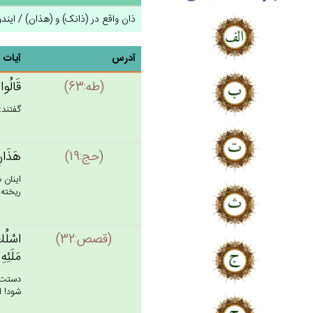
ذان واقع در (ذانک) و (هذان) / ایندو
آدرس
آیات
(طه‌:63)
قَالُوا
گفتند: 
(حج‌:19)
هَذَان‌
اينان 
ريخته م
(قصص‌:32)
اسْلُك‌
مَلَئِه
دستت ر
شود! ا