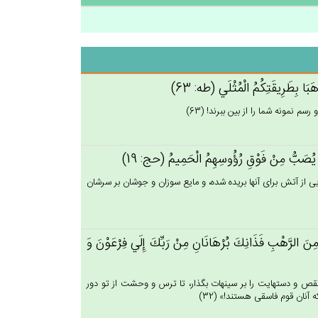
بَا بِطَرِيقَتِكُم‌ُ الْمُثْلَي‌ (طه: 63)
م نمونه شما را از بين ببرند! (63)
 يُصَب‌ُّ مِنْ‌ فَوْق‌ِ رُؤُوسِهِم‌ُ الْحَمِيم‌ُ (حج: 19)
يى از آتش براى آنها بريده شده، و مايع سوزان و جوشان بر سرشان
 الرَّهْب‌ِ فَذَانِك‌َ بُرْهَانَانِ‌ مِنْ‌ رَبِّك‌َ إِلَي‌ فِرْعَوْن‌َ وَ
ص و دستهايت را بر سينه‏ات بگذار، تا ترس و وحشت از تو دور
آنان قوم فاسقى هستند!» (32)