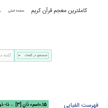
کاملترین معجم قرآن کریم
صفحه اصلی
ر
فهرست الفبایی
15.«اسم» ذَانِ [3] ← ذا- ذو