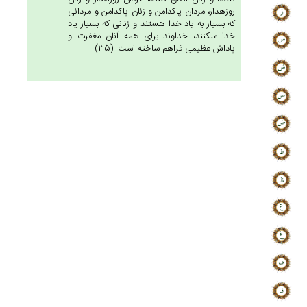
روزه‏دار، مردان پاكدامن و زنان پاكدامن و مردانى
كه بسيار به ياد خدا هستند و زنانى كه بسيار ياد
خدا مى‏كنند، خداوند براى همه آنان مغفرت و
پاداش عظيمى فراهم ساخته است. (35)