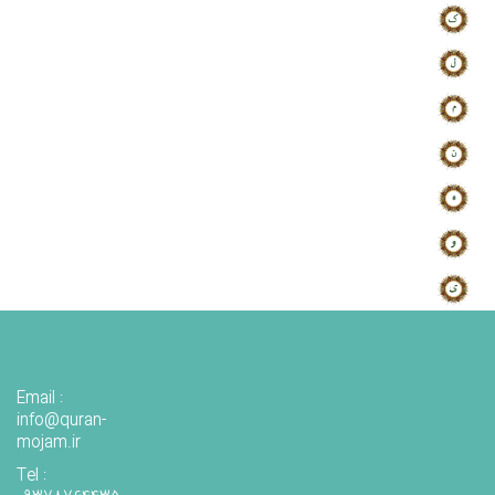
Email :
info@quran-
mojam.ir
Tel :