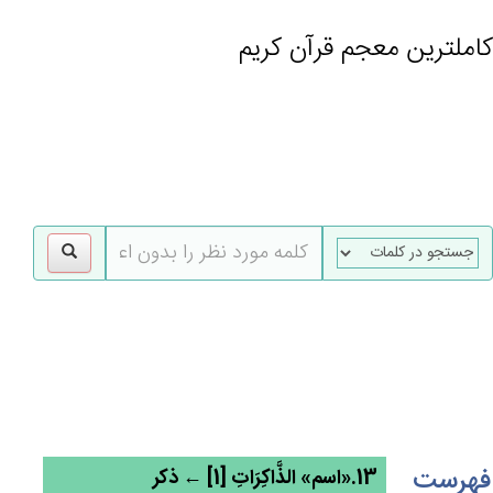
کاملترین معجم قرآن کریم
gle
tion
فهرست
13.«اسم» الذَّاكِرَات‌ِ [1] ← ذکر