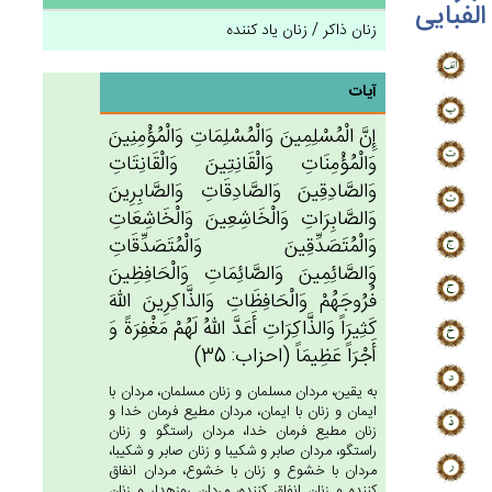
الفبایی
زنان ذاکر / زنان یاد کننده
آیات
إِن‌َّ الْمُسْلِمِين‌َ وَالْمُسْلِمَات‌ِ وَالْمُؤْمِنِين‌َ
وَالْمُؤْمِنَات‌ِ وَالْقَانِتِين‌َ وَالْقَانِتَات‌ِ
وَالصَّادِقِين‌َ وَالصَّادِقَات‌ِ وَالصَّابِرِين‌َ
وَالصَّابِرَات‌ِ وَالْخَاشِعِين‌َ وَالْخَاشِعَات‌ِ
وَالْمُتَصَدِّقِين‌َ وَالْمُتَصَدِّقَات‌ِ
وَالصَّائِمِين‌َ وَالصَّائِمَات‌ِ وَالْحَافِظِين‌َ
فُرُوجَهُم‌ْ وَالْحَافِظَات‌ِ وَالذَّاكِرِين‌َ الله‌َ
كَثِيرَاً وَالذَّاكِرَات‌ِ أَعَدَّ الله‌ُ لَهُم‌ْ مَغْفِرَة‌ً وَ
أَجْرَاً عَظِيمَاً (احزاب: 35)
به يقين، مردان مسلمان و زنان مسلمان، مردان با
ايمان و زنان با ايمان، مردان مطيع فرمان خدا و
زنان مطيع فرمان خدا، مردان راستگو و زنان
راستگو، مردان صابر و شكيبا و زنان صابر و شكيبا،
مردان با خشوع و زنان با خشوع، مردان انفاق
كننده و زنان انفاق كننده، مردان روزه‏دار و زنان