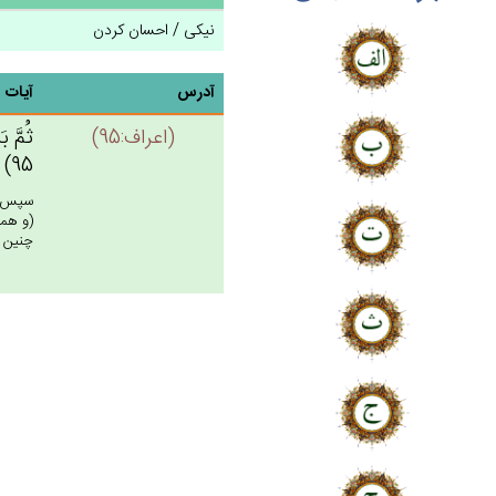
نیکی / احسان کردن
آدرس
آیات
(اعراف:95)
ثُم‌َّ ب
95)
سپس (ه
(و همه
چنين ش