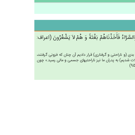
ُ وَالسَّرَّاءُ فَأَخَذْنَاهُم‌ْ بَغْتَة‌ً وَ هُم‌ْ لاَ يَشْعُرُون‌َ (اعراف:
دى (و ناراحتى و گرفتارى) قرار داديم آن چنان كه فزونى گرفتند،
كلات شديم) به پدران ما نيز ناراحتيهاى جسمى و مالى رسيد.» چون