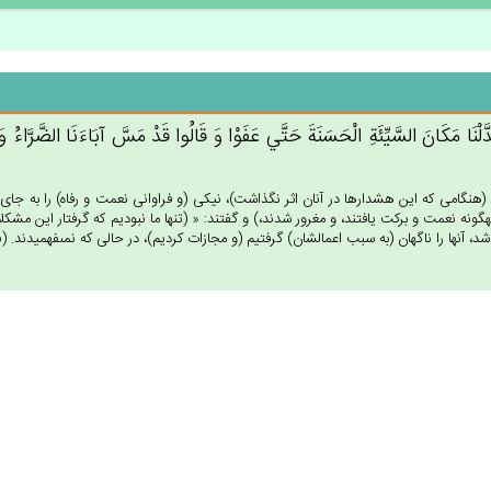
َدَّلْنَا مَكَان‌َ السَّيِّئَة‌ِ الْحَسَنَة‌َ حَتَّي‌ عَفَوْا وَ قَالُوا قَدْ مَس‌َّ آبَاءَنَا الضَّرَّاء
نگامى كه اين هشدارها در آنان اثر نگذاشت)، نيكى (و فراوانى نعمت و رفاه) را به جاى ب
‏گونه نعمت و بركت يافتند، و مغرور شدند،) و گفتند: « (تنها ما نبوديم كه گرفتار اين مش
د، آنها را ناگهان (به سبب اعمالشان) گرفتيم (و مجازات كرديم)، در حالى كه نمى‏فهميدند. (95)