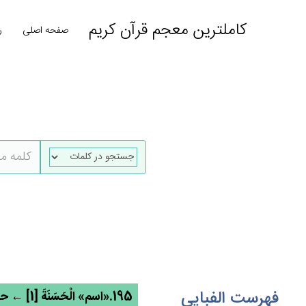
کاملترین معجم قرآن کریم
صفحه اصلی
ر
فهرست الفبایی
195.«اسم» الْحَسَنَة‌َ [1] ← حسن