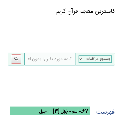
کاملترین معجم قرآن کریم
gle
tion
فهرست
67.«اسم» جَبَل‌ٍ [3] ← جبل