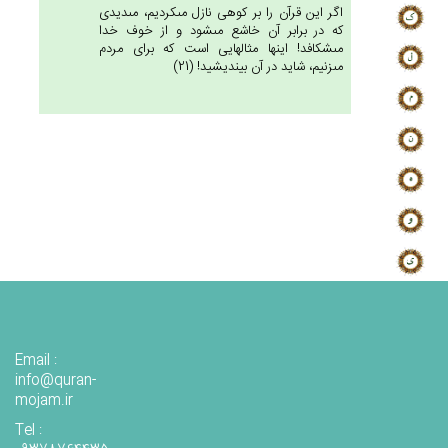
اگر اين قرآن را بر كوهى نازل مى‏كرديم، مى‏ديدى
كه در برابر آن خاشع مى‏شود و از خوف خدا
مى‏شكافد! اينها مثالهايى است كه براى مردم
مى‏زنيم، شايد در آن بينديشيد! (21)
Email :
info@quran-
mojam.ir
Tel :