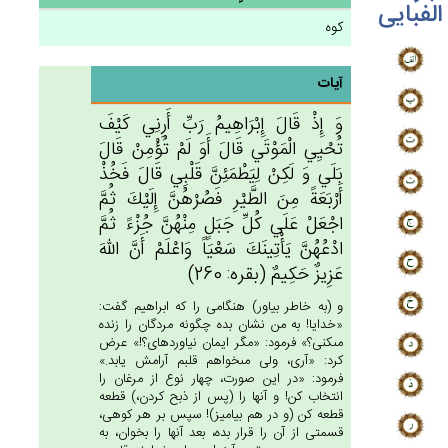
الفبایی
کوه
آیات
وَ إِذْ قَال‌َ إِبْرَاهِيم‌ُ رَب‌ِّ أَرِنِي‌ كَيْف‌َ
تُحْيِي‌ الْمَوْتَي‌ قَال‌َ أَوَ لَم‌ْ تُؤْمِنْ‌ قَال‌َ
بَلَي‌ وَ لَكِنْ‌ لِيَطْمَئِن‌َّ قَلْبِي‌ قَال‌َ فَخُذْ
أَرْبَعَة‌ً مِن‌َ الطَّيْرِ فَصُرْهُن‌َّ إِلَيْك‌َ ثُم‌َّ
اجْعَل‌ْ عَلَي‌ كُل‌ِّ جَبَل‌ٍ مِنْهُن‌َّ جُزْءً ثُم‌َّ
ادْعُهُن‌َّ يَأْتِينَك‌َ سَعْيَاً وَاعْلَم‌ْ أَن‌َّ الله‌َ
عَزِيزٌ حَكِيم‌ٌ (بقره: 260)
و (به خاطر بياور) هنگامى را كه ابراهيم گفت:
«خدايا! به من نشان بده چگونه مردگان را زنده
مى‏كنى؟» فرمود: «مگر ايمان نياورده‏اى؟!» عرض
كرد: «آرى، ولى مى‏خواهم قلبم آرامش يابد.»
فرمود: «در اين صورت، چهار نوع از مرغان را
انتخاب كن! و آنها را (پس از ذبح كردن،) قطعه
قطعه كن (و در هم بياميز)! سپس بر هر كوهى،
قسمتى از آن را قرار بده، بعد آنها را بخوان، به