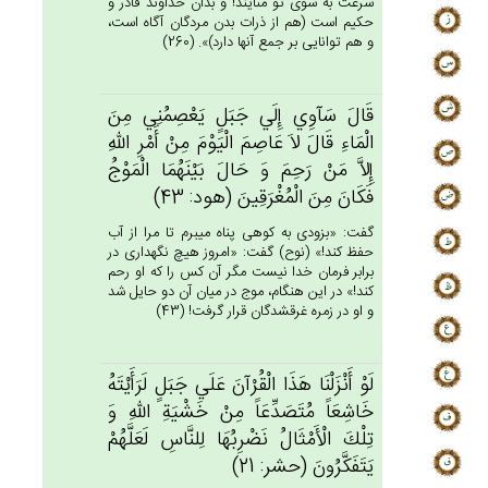
سرعت به سوى تو مى‏آيند! و بدان خداوند قادر و
حكيم است (هم از ذرات بدن مردگان آگاه است،
و هم توانايى بر جمع آنها دارد)». (260)
قَال‌َ سَآوِي‌ إِلَي‌ جَبَل‌ٍ يَعْصِمُنِي‌ مِن‌َ
الْمَاءِ قَال‌َ لاَ عَاصِم‌َ الْيَوْم‌َ مِن‌ْ أَمْرِ الله‌ِ
إِلاَّ مَنْ‌ رَحِم‌َ وَ حَال‌َ بَيْنَهُمَا الْمَوْج‌ُ
فَكَان‌َ مِن‌َ الْمُغْرَقِين‌َ (هود: 43)
گفت: «بزودى به كوهى پناه ميبرم تا مرا از آب
حفظ كند!» (نوح) گفت: «امروز هيچ نگهدارى در
برابر فرمان خدا نيست مگر آن كس را كه او رحم
كند!» در اين هنگام، موج در ميان آن دو حايل شد
و او در زمره غرق‏شدگان قرار گرفت! (43)
لَوْ أَنْزَلْنَا هَذَا الْقُرْآن‌َ عَلَي‌ جَبَل‌ٍ لَرَأَيْتَه‌ُ
خَاشِعَاً مُتَصَدِّعَاً مِن‌ْ خَشْيَة‌ِ الله‌ِ وَ
تِلْك‌َ الْأَمْثَال‌ُ نَضْرِبُهَا لِلنَّاس‌ِ لَعَلَّهُم‌ْ
يَتَفَكَّرُون‌َ (حشر: 21)