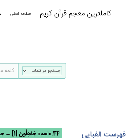
کاملترین معجم قرآن کریم
صفحه اصلی
ر
فهرست الفبایی
44.«اسم» جَاهِلُون‌َ [1] ← جهل