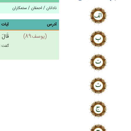
نادانان / احمقان / ستمکاران
آدرس
آیات
(يوسف:89)
قَال‌َ 
گفت: «