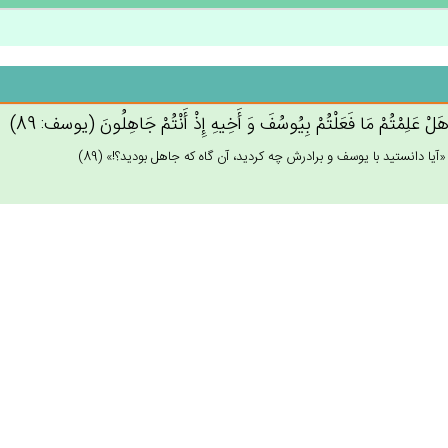
هَل‌ْ عَلِمْتُمْ‌ مَا فَعَلْتُمْ‌ بِيُوسُف‌َ وَ أَخِيه‌ِ إِذْ أَنْتُم‌ْ جَاهِلُون‌َ (يوسف: 89)
آيا دانستيد با يوسف و برادرش چه كرديد، آن گاه كه جاهل بوديد؟!» (89)