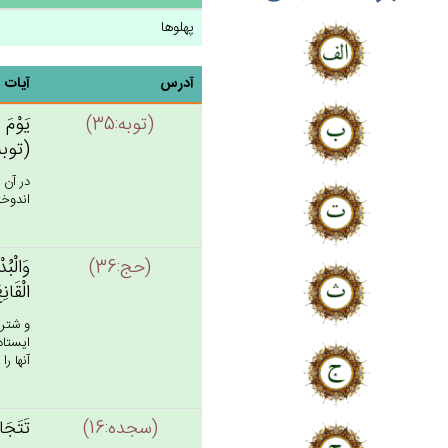
پهلوها
آدرس
آیات
(توبه:35)
يَوْم‌َ
(توبه: 
در آن 
اندوخت
(حج:36)
وَالْبُ
الْقَانِ
و شتره
ايستاد
آنها را
(سجده:16)
تَتَجَا