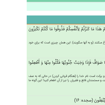
 هَذَا مَا كَنَزْتُم‌ْ لِأَنْفُسِكُم‌ْ فَذُوقُوا مَا كُنْتُم‌ْ تَكْنِزُون‌َ
غ مى‏كنند (و به آنها مى‏گويند): اين همان چيزى است كه براى خود
ْهَا صَوَاف‌َّ فَإِذَا وَجَبَت‌ْ جُنُوبُهَا فَكُلُوا مِنْهَا وَ أَطْعِمُوا
ر و بركت است نام خدا را (هنگام قربانى كردن) در حالى كه به صف
، و مستمندان قانع و فقيران را نيز از آن اطعام كنيد! اين گونه ما
ْ يُنْفِقُون‌َ (سجده: 16)