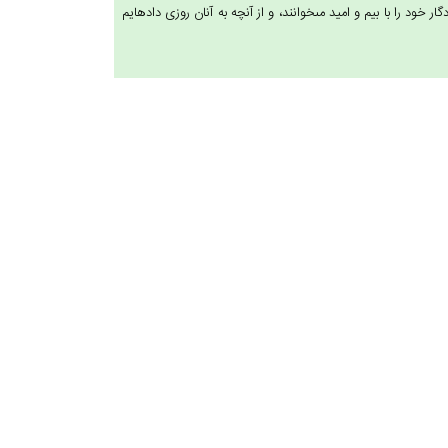
 خود را با بيم و اميد مى‏خوانند، و از آنچه به آنان روزى داده‏ايم