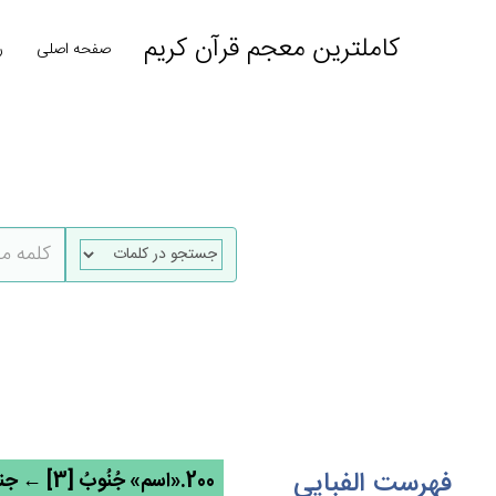
کاملترین معجم قرآن کریم
صفحه اصلی
ر
فهرست الفبایی
200.«اسم» جُنُوبُ [3] ← جنب