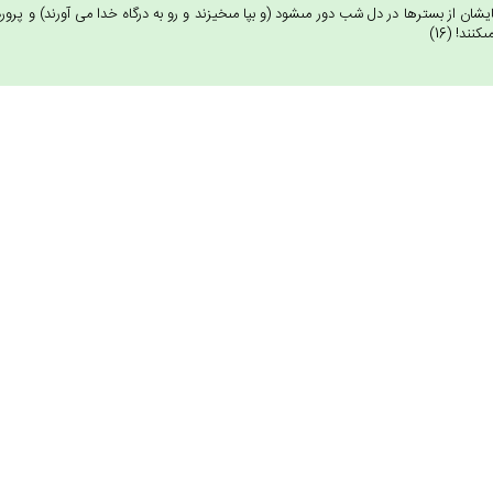
يشان از بسترها در دل شب دور مى‏شود (و بپا مى‏خيزند و رو به درگاه خدا مى آورند) و پروردگار
‏كنند! (16)