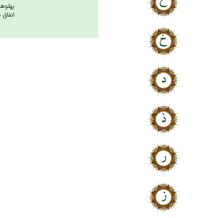
پهلوها
انفاق مى