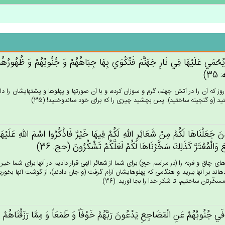
 يُحْمَي‌ عَلَيْهَا فِي‌ نَارِ جَهَنَّم‌َ فَتُكْوَي‌ بِهَا جِبَاهُهُم‌ْ وَ جُنُوبُهُم‌ْ وَ ظُهُورُهُم‌ْ
35)
روز كه آن را در آتش جهنم، گرم و سوزان كرده، و با آن صورتها و پهلوها و پشتهايشان را دا
يد (و گنجينه ساختيد)! پس بچشيد چيزى را كه براى خود مى‏اندوختيد! (35)
دْن‌َ جَعَلْنَاهَا لَكُمْ‌ مِنْ‌ شَعَائِرِ الله‌ِ لَكُم‌ْ فِيهَا خَيْرٌ فَاذْكُرُوا اسْم‌َ الله‌ِ عَلَي
ع‌َ وَالْمُعْتَرَّ كَذَلِك‌َ سَخَّرْنَاهَا لَكُم‌ْ لَعَلَّكُم‌ْ تَشْكُرُون‌َ (حج: 36)
اى چاق و فربه را (در مراسم حج) براى شما از شعائر الهى قرار داديم در آنها براى شما خي
ه‏اند بر آنها ببريد و هنگامى كه پهلوهايشان آرام گرفت (و جان دادند)، از گوشت آنها بخوريد
 مسخّرتان ساختيم، تا شكر خدا را بجا آوريد. (36)
فَي‌ جُنُوبُهُم‌ْ عَن‌ِ الْمَضَاجِع‌ِ يَدْعُون‌َ رَبَّهُم‌ْ خَوْفَاً وَ طَمَعَاً وَ مِمَّا رَزَقْنَاهُم‌