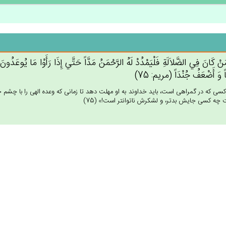
نْ‌ كَان‌َ فِي‌ الضَّلاَلَة‌ِ فَلْيَمْدُدْ لَه‌ُ الرَّحْمَن‌ُ مَدَّاً حَتَّي‌ إِذَا رَأَوْا مَا يُوعَدُون
اً وَ أَضْعَف‌ُ جُنْدَاً (مريم: 75)
كسى كه در گمراهى است، بايد خداوند به او مهلت دهد تا زمانى كه وعده الهى را با چشم خود
چه كسى جايش بدتر، و لشكرش ناتوانتر است!» (75)