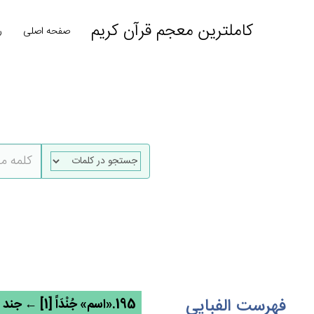
کاملترین معجم قرآن کریم
صفحه اصلی
ر
فهرست الفبایی
195.«اسم» جُنْدَاً [1] ← جند