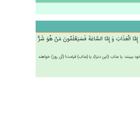
‌َ إِمَّا الْعَذَاب‌َ وَ إِمَّا السَّاعَة‌َ فَسَيَعْلَمُون‌َ مَن‌ْ هُوَ شَرٌّ
 ببينند: يا عذاب (اين دنيا)، يا (عذاب) قيامت! (آن روز) خواهند