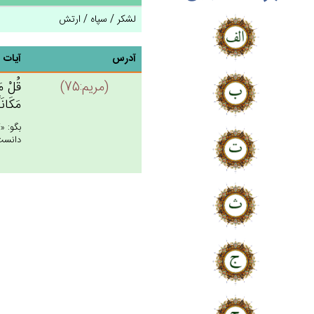
لشکر / سپاه / ارتش
آدرس
آیات
(مريم:75)
قُل‌ْ مَ
مَكَانَ
بگو: «
دانست 