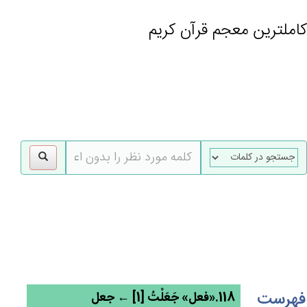
کاملترین معجم قرآن کریم
gle
tion
فهرست
118.«فعل» جَعَلْت‌ُ [1] ← جعل