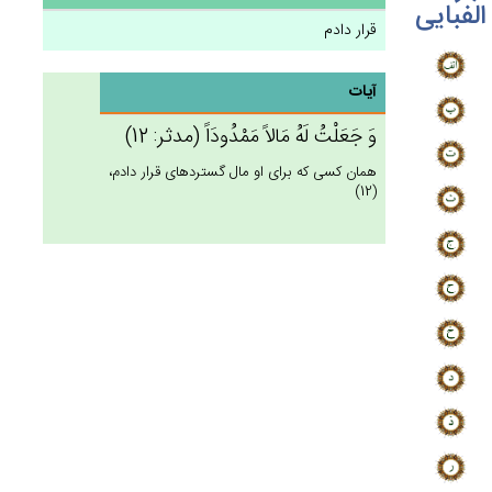
الفبایی
قرار دادم
آیات
وَ جَعَلْت‌ُ لَه‌ُ مَالاً مَمْدُودَاً (مدثر: 12)
همان كسى كه براى او مال گسترده‏اى قرار دادم،
(12)