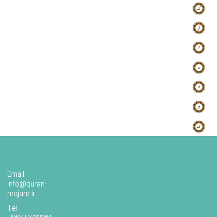
Email :
info@quran-
mojam.ir
Tel :