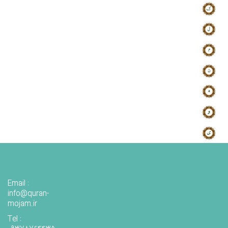
Email :
info@quran-
mojam.ir
Tel :