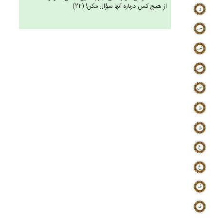
از هيچ كس درباره آنها سؤال مكن! (22)