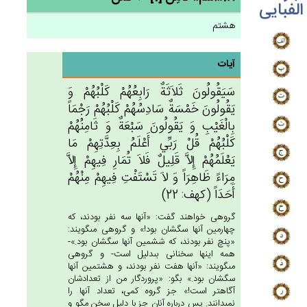
الفبایی
هشتم
آیات
سَيَقُولُون‌َ ثَلاَثَة‌ٌ رَابِعُهُم‌ْ كَلْبُهُم‌ْ وَ
يَقُولُون‌َ خَمْسَة‌ٌ سَادِسُهُم‌ْ كَلْبُهُم‌ْ رَجْمَاً
بِالْغَيْب‌ِ وَ يَقُولُون‌َ سَبْعَة‌ٌ وَ ثَامِنُهُم‌ْ
كَلْبُهُم‌ْ قُلْ‌ رَبِّي‌ أَعْلَم‌ُ بِعِدَّتِهِمْ‌ مَا
يَعْلَمُهُم‌ْ إِلاَّ قَلِيل‌ٌ فَلاَ تُمَارِ فِيهِم‌ْ إِلاَّ
مِرَاءً ظَاهِرَاً وَ لاَ تَسْتَفْت‌ِ فِيهِم‌ْ مِنْهُم‌ْ
أَحَدَاً (كهف: 22)
گروهى خواهند گفت: «آنها سه نفر بودند، كه
چهارمين آنها سگشان بود!» و گروهى مى‏گويند:
«پنچ نفر بودند، كه ششمين آنها سگشان بود.»-
همه اينها سخنانى بى‏دليل است- و گروهى
مى‏گويند: «آنها هفت نفر بودند، و هشتمين آنها
سگشان بود.» بگو: «پروردگار من از تعدادشان
آگاهتر است!» جز گروه كمى، تعداد آنها را
نمى‏دانند. پس درباره آنان جز با دليل سخن مگو و