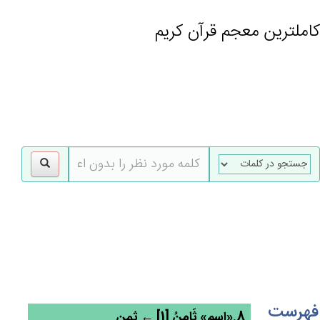
کاملترین معجم قرآن کریم
gle
tion
فهرست
8.«اسم» ثَامِنُ [1] ← ثمن