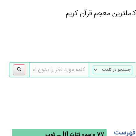
کاملترین معجم قرآن کریم
gle
tion
فهرست
77.«اسم» ثِيَاب‌ٌ [1] ← ثوب