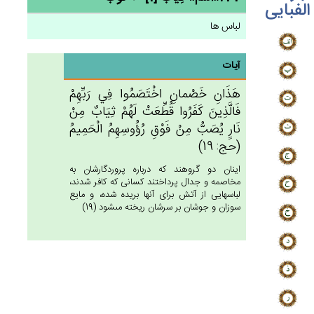
الفبایی
لباس ها
آیات
هَذَان‌ِ خَصْمان‌ِ اخْتَصَمُوا فِي‌ رَبِّهِم‌ْ
فَالَّذِين‌َ كَفَرُوا قُطِّعَت‌ْ لَهُم‌ْ ثِيَاب‌ٌ مِنْ‌
نَارٍ يُصَب‌ُّ مِنْ‌ فَوْق‌ِ رُؤُوسِهِم‌ُ الْحَمِيم‌ُ
(حج: 19)
اينان دو گروهند كه درباره پروردگارشان به
مخاصمه و جدال پرداختند كسانى كه كافر شدند،
لباسهايى از آتش براى آنها بريده شده، و مايع
سوزان و جوشان بر سرشان ريخته مى‏شود (19)