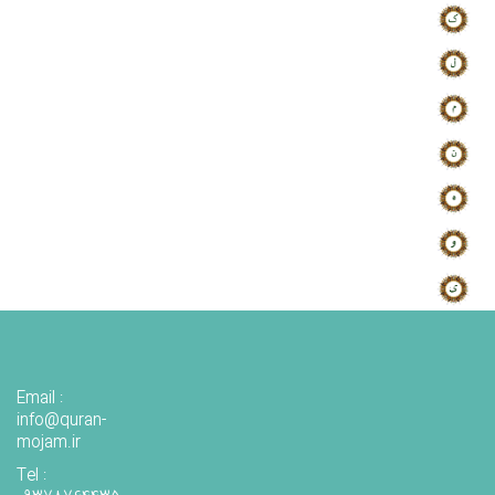
Email :
info@quran-
mojam.ir
Tel :