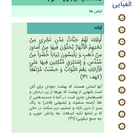
الفبایی
لباس ها
آیات
أُولَئِك‌َ لَهُم‌ْ جَنَّات‌ُ عَدْن‌ٍ تَجْرِي‌ مِنْ‌
تَحْتِهِم‌ُ الْأَنْهَارُ يُحَلَّوْن‌َ فِيهَا مِن‌ْ أَسَاوِرَ
مِنْ‌ ذَهَب‌ٍ وَ يَلْبَسُون‌َ ثِيَابَاً خُضْرَاً مِنْ‌
سُنْدُس‌ٍ وَ إِسْتَبْرَق‌ٍ مُتَّكِئِين‌َ فِيهَا عَلَي‌
الْأَرَائِك‌ِ نِعْم‌َ الثَّوَاب‌ُ وَ حَسُنَت‌ْ مُرْتَفَقَاً
(كهف: 31)
آنها كسانى هستند كه بهشت جاودان براى آنان
است باغهايى از بهشت كه نهرها از زير درختان و
قصرهايش جارى است در آنجا با دستبندهايى از
طلا آراسته مى‏شوند و لباسهايى (فاخر) به رنگ
سبز، از حرير نازك و ضخيم، دربر مى‏كنند در حالى
كه بر تختها تكيه كرده‏اند. چه پاداش خوبى، و
چه جمع نيكويى! (31)