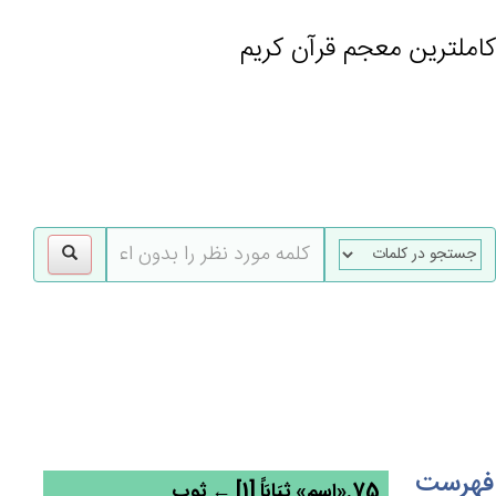
کاملترین معجم قرآن کریم
gle
tion
فهرست
75.«اسم» ثِيَابَاً [1] ← ثوب