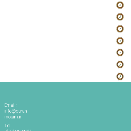
Email :
info@quran-
mojam.ir
Tel :