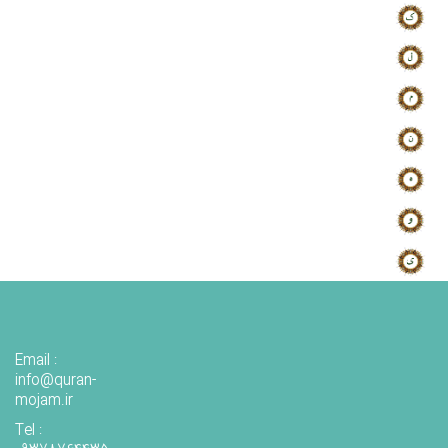
Email :
info@quran-
mojam.ir
Tel :