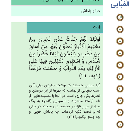
الفبایی
جزا و پاداش
آیات
أُولَئِك‌َ لَهُم‌ْ جَنَّات‌ُ عَدْن‌ٍ تَجْرِي‌ مِنْ‌
تَحْتِهِم‌ُ الْأَنْهَارُ يُحَلَّوْن‌َ فِيهَا مِن‌ْ أَسَاوِرَ
مِنْ‌ ذَهَب‌ٍ وَ يَلْبَسُون‌َ ثِيَابَاً خُضْرَاً مِنْ‌
سُنْدُس‌ٍ وَ إِسْتَبْرَق‌ٍ مُتَّكِئِين‌َ فِيهَا عَلَي‌
الْأَرَائِك‌ِ نِعْم‌َ الثَّوَاب‌ُ وَ حَسُنَت‌ْ مُرْتَفَقَاً
(كهف: 31)
آنها كسانى هستند كه بهشت جاودان براى آنان
است باغهايى از بهشت كه نهرها از زير درختان و
قصرهايش جارى است در آنجا با دستبندهايى از
طلا آراسته مى‏شوند و لباسهايى (فاخر) به رنگ
سبز، از حرير نازك و ضخيم، دربر مى‏كنند در حالى
كه بر تختها تكيه كرده‏اند. چه پاداش خوبى، و
چه جمع نيكويى! (31)