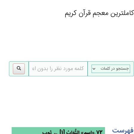
کاملترین معجم قرآن کریم
gle
tion
فهرست
72.«اسم» الثَّوَاب‌ُ [1] ← ثوب