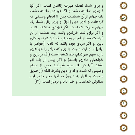
و براى شما، نصف ميراث زنانتان است، اگر آنها
فرزندى نداشته باشند و اگر فرزندى داشته باشند،
يك چهارم از آن شماست پس از انجام وصيتى كه
كرده‏اند، و اداى دين (آنها). و براى زنان شما، يك
چهارم ميراث شماست، اگر فرزندى نداشته باشيد
و اگر براى شما فرزندى باشد، يك هشتم از آن
آنهاست بعد از انجام وصيتى كه كرده‏ايد، و اداى
دين. و اگر مردى بوده باشد كه كلاله [خواهر يا
برادر] از او ارث مى‏برد، يا زنى كه برادر يا خواهرى
دارد، سهم هر كدام، يك ششم است (اگر برادران و
خواهران مادرى باشند) و اگر بيش از يك نفر
باشند، آنها در يك سوم شريكند پس از انجام
وصيتى كه شده، و اداى دين بشرط آنكه (از طريق
وصيت و اقرار به دين،) به آنها ضرر نزند. اين
سفارش خداست و خدا دانا و بردبار است. (12)