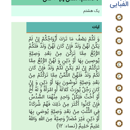
الفبایی
یک هشتم
آیات
وَ لَكُم‌ْ نِصْف‌ُ مَا تَرَك‌َ أَزْوَاجُكُم‌ْ إِنْ‌ لَمْ‌
يَكُنْ‌ لَهُن‌َّ وَلَدٌ فَإِنْ‌ كَان‌َ لَهُن‌َّ وَلَدٌ فَلَكُم‌ُ
الرُّبُع‌ُ مِمَّا تَرَكْن‌َ مِنْ‌ بَعْدِ وَصِيَّة‌ٍ
يُوصِين‌َ بِهَا أَوْ دَيْن‌ٍ وَ لَهُن‌َّ الرُّبُع‌ُ مِمَّا
تَرَكْتُم‌ْ إِنْ‌ لَم‌ْ يَكُنْ‌ لَكُم‌ْ وَلَدٌ فَإِنْ‌ كَان‌َ
لَكُم‌ْ وَلَدٌ فَلَهُن‌َّ الثُّمُن‌ُ مِمَّا تَرَكْتُمْ‌ مِنْ‌
بَعْدِ وَصِيَّة‌ٍ تُوصُون‌َ بِهَا أَوْ دَيْن‌ٍ وَ إِنْ‌
كَان‌َ رَجُل‌ٌ يُورَث‌ُ كَلاَلَة‌ً أَوِ امْرَأَة‌ٌ وَ لَه‌ُ أَخ‌ٌ
أَوْ اُخْت‌ٌ فَلِكُل‌ِّ وَاحِدٍ مِنْهُمَا السُّدُس‌ُ
فَإِنْ‌ كَانُوا أَكْثَرَ مِنْ‌ ذَلِك‌َ فَهُم‌ْ شُرَكَاءُ
فِي الثُّلُث‌ِ مِن‌ْ بَعْدِ وَصِيَّة‌ٍ يُوصَي‌ بِهَا
أَوْ دَيْن‌ٍ غَيْرَ مُضَارٍّ وَصِيَّة‌ً مِن‌َ الله‌ِ وَالله‌ُ
عَلِيم‌ٌ حَلِيم‌ٌ (نساء: 12)