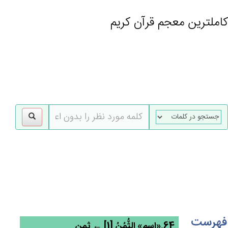
کاملترین معجم قرآن کریم
gle
tion
فهرست
64.«اسم» الثُّمُن‌ُ [1] ← ثمن