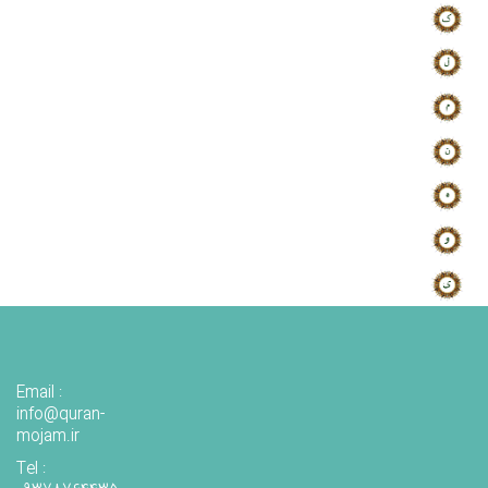
Email :
info@quran-
mojam.ir
Tel :